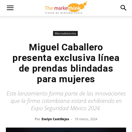
Mercadotecnia
Miguel Caballero
presenta exclusiva línea
de prendas blindadas
para mujeres
Este lanzamiento forma parte de las innovaciones
que la firma colombiana estará exhibiendo en
Expo Seguridad México 2024.
Por
Evelyn Castillejos
-
18 marzo, 2024