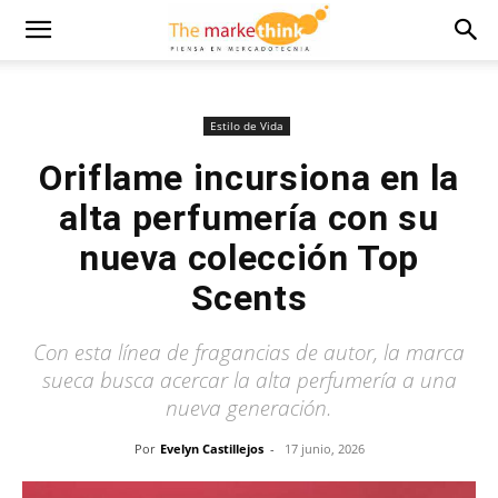
Estilo de Vida
Oriflame incursiona en la
alta perfumería con su
nueva colección Top
Scents
Con esta línea de fragancias de autor, la marca
sueca busca acercar la alta perfumería a una
nueva generación.
Por
Evelyn Castillejos
-
17 junio, 2026