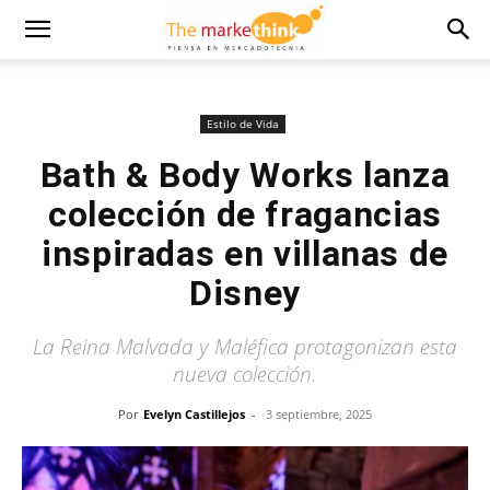
Estilo de Vida
Bath & Body Works lanza
colección de fragancias
inspiradas en villanas de
Disney
La Reina Malvada y Maléfica protagonizan esta
nueva colección.
Por
Evelyn Castillejos
-
3 septiembre, 2025