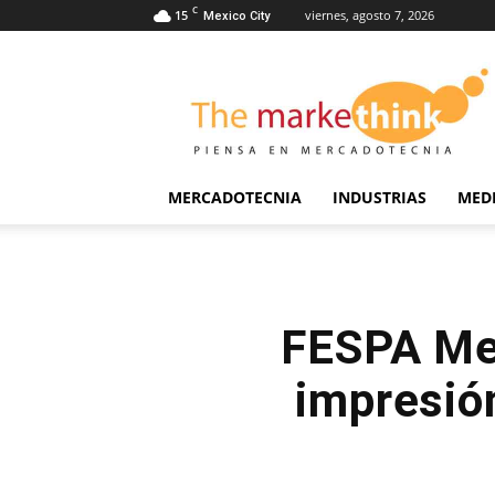
C
15
viernes, agosto 7, 2026
Mexico City
The
Markethink
MERCADOTECNIA
INDUSTRIAS
MED
FESPA Mex
impresió