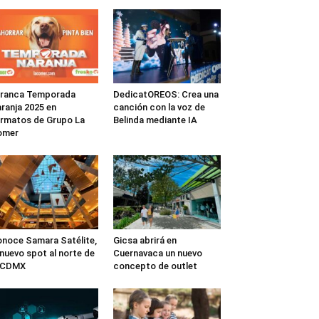
rranca Temporada
DedicatOREOS: Crea una
ranja 2025 en
canción con la voz de
rmatos de Grupo La
Belinda mediante IA
omer
noce Samara Satélite,
Gicsa abrirá en
 nuevo spot al norte de
Cuernavaca un nuevo
a CDMX
concepto de outlet