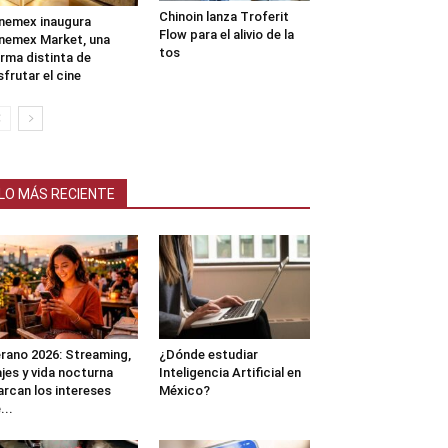
Chinoin lanza Troferit
nemex inaugura
Flow para el alivio de la
nemex Market, una
tos
rma distinta de
sfrutar el cine
LO MÁS RECIENTE
rano 2026: Streaming,
¿Dónde estudiar
ajes y vida nocturna
Inteligencia Artificial en
rcan los intereses
México?
...