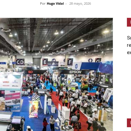
Por
Hugo Vidal
-
28 mayo, 2026
S
r
e