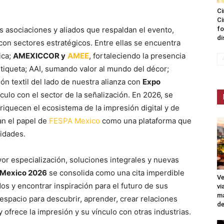
Ci
Ci
s asociaciones y aliados que respaldan el evento,
fo
di
con sectores estratégicos. Entre ellas se encuentra
ica;
AMEXICCOR y
AMEE
, fortaleciendo la presencia
iqueta; AAI, sumando valor al mundo del décor;
ón textil del lado de nuestra alianza con
Expo
culo con el sector de la señalización. En 2026, se
riquecen el ecosistema de la impresión digital y de
an el papel de
FESPA Mexico
como una plataforma que
lidades.
or especialización, soluciones integrales y nuevas
Mexico 2026
se consolida como una cita imperdible
Ve
s y encontrar inspiración para el futuro de sus
vi
ma
espacio para descubrir, aprender, crear relaciones
de
y ofrece la impresión y su vínculo con otras industrias.