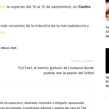
ico
te esperan del 10 al 12 de septiembre, en
Centro
más recientes de la industria de la mercadotecnia y
Ya
Tok
.
Ch
de
 México 2026
Artículo siguiente
Fut Fest, el evento gratuito de Liverpool donde
podrás vivir la pasión del fútbol
Sp
Dí
fi
M Azcapotzalco, diseñador, ilustrador e infógrafo, apasionado
vas tecnologías. Coordinador editorial y agente del caos en The