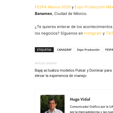
FESPA Mexico 2026
y
Expo Producción Méx
Banamex
, Ciudad de México.
¿Te quieres enterar de los acontecimientos 
los negocios? Síguenos en
Instagram
y
Tik
ETIQUETAS
CANAGRAF
Expo Producción
FESPA
Artículo anterior
Bajaj actualiza modelos Pulsar y Dominar para
elevar la experiencia de manejo
Hugo Vidal
Comunicador Gráfico por la UA
por la mercadotecnia y las nue