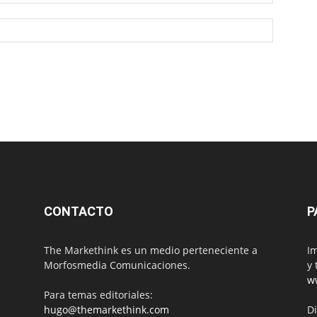
CONTACTO
P
The Markethink es un medio perteneciente a
Im
Morfosmedia Comunicaciones.
y 
w
Para temas editoriales:
hugo@themarkethink.com
Di