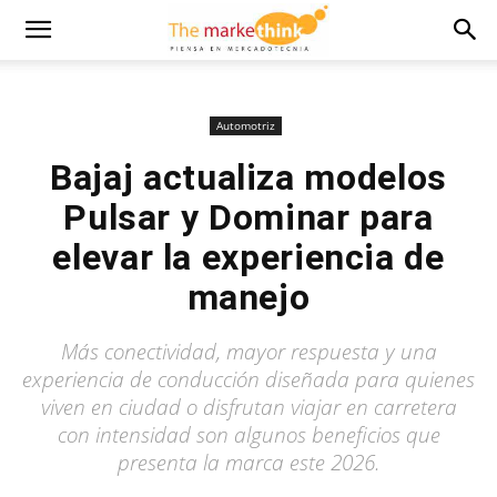
Automotriz
Bajaj actualiza modelos
Pulsar y Dominar para
elevar la experiencia de
manejo
Más conectividad, mayor respuesta y una
experiencia de conducción diseñada para quienes
viven en ciudad o disfrutan viajar en carretera
con intensidad son algunos beneficios que
presenta la marca este 2026.