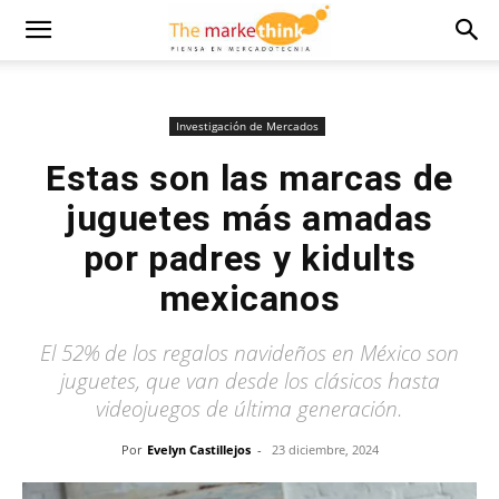
Investigación de Mercados
Estas son las marcas de
juguetes más amadas
por padres y kidults
mexicanos
El 52% de los regalos navideños en México son
juguetes, que van desde los clásicos hasta
videojuegos de última generación.
Por
Evelyn Castillejos
-
23 diciembre, 2024