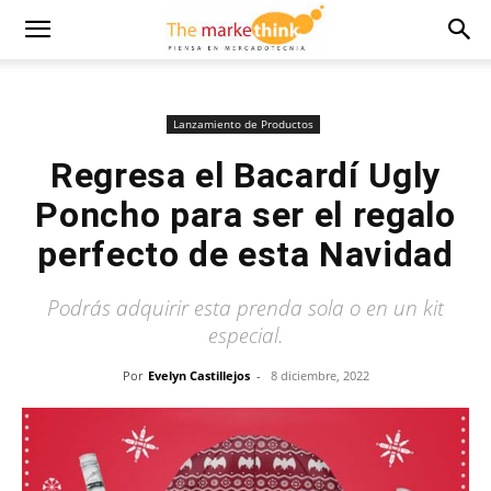
Lanzamiento de Productos
Regresa el Bacardí Ugly
Poncho para ser el regalo
perfecto de esta Navidad
Podrás adquirir esta prenda sola o en un kit
especial.
Por
Evelyn Castillejos
-
8 diciembre, 2022