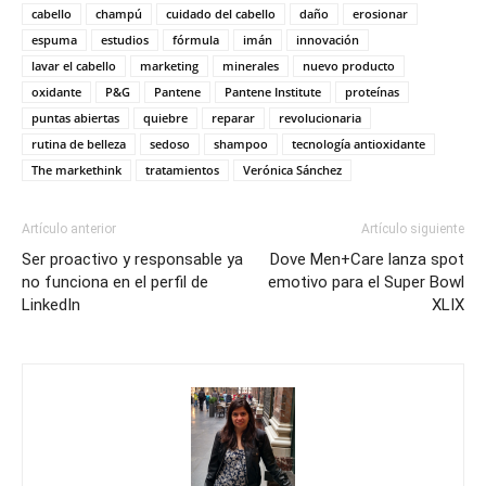
cabello
champú
cuidado del cabello
daño
erosionar
espuma
estudios
fórmula
imán
innovación
lavar el cabello
marketing
minerales
nuevo producto
oxidante
P&G
Pantene
Pantene Institute
proteínas
puntas abiertas
quiebre
reparar
revolucionaria
rutina de belleza
sedoso
shampoo
tecnología antioxidante
The markethink
tratamientos
Verónica Sánchez
Artículo anterior
Artículo siguiente
Ser proactivo y responsable ya
Dove Men+Care lanza spot
no funciona en el perfil de
emotivo para el Super Bowl
LinkedIn
XLIX