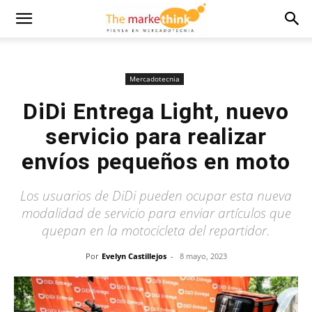
Mercadotecnia
DiDi Entrega Light, nuevo
servicio para realizar
envíos pequeños en moto
Los usuarios de DiDi pueden ocupar esta nueva
modalidad de servicio para enviar artículos que
quepan en la motocicleta del repartidor.
Por
Evelyn Castillejos
-
8 mayo, 2023