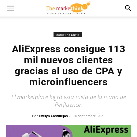
Marketing Digital
AliExpress consigue 113
mil nuevos clientes
gracias al uso de CPA y
microinfluencers
El marketplace logró esta meta de la mano de
Perfluence.
Por
Evelyn Castillejos
-
20 septiembre, 2021