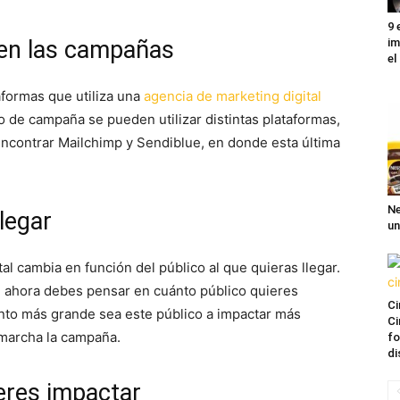
9 
im
cen las campañas
el
aformas que utiliza una
agencia de marketing digital
o de campaña se pueden utilizar distintas plataformas,
ncontrar Mailchimp y Sendiblue, en donde esta última
Ne
legar
un
al cambia en función del público al que quieras llegar.
a, ahora debes pensar en cuánto público quieres
Ci
nto más grande sea este público a impactar más
Ci
marcha la campaña.
fo
di
ieres impactar