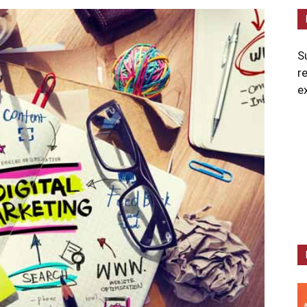
S
r
e