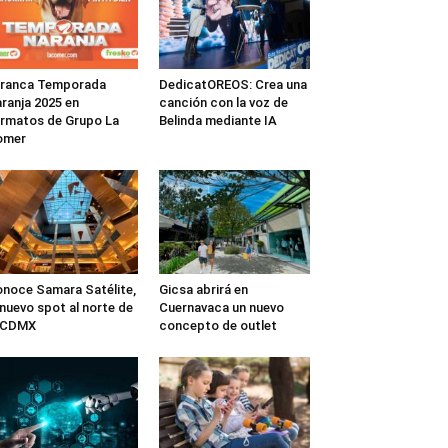
rranca Temporada
DedicatOREOS: Crea una
ranja 2025 en
canción con la voz de
rmatos de Grupo La
Belinda mediante IA
omer
noce Samara Satélite,
Gicsa abrirá en
 nuevo spot al norte de
Cuernavaca un nuevo
a CDMX
concepto de outlet