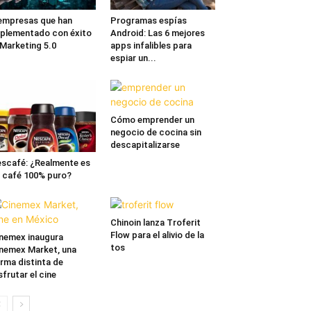
empresas que han
Programas espías
plementado con éxito
Android: Las 6 mejores
 Marketing 5.0
apps infalibles para
espiar un...
Cómo emprender un
negocio de cocina sin
descapitalizarse
scafé: ¿Realmente es
 café 100% puro?
Chinoin lanza Troferit
Flow para el alivio de la
nemex inaugura
tos
nemex Market, una
rma distinta de
sfrutar el cine