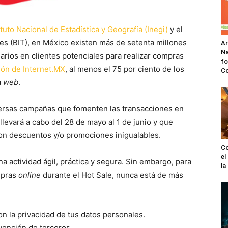
ituto Nacional de Estadística y Geografía (Inegi)
y el
s (BIT), en México existen más de setenta millones
A
Na
uarios en clientes potenciales para realizar compras
fo
ión de Internet.MX
, al menos el 75 por ciento de los
C
a
web
.
versas campañas que fomenten las transacciones en
 llevará a cabo del 28 de mayo al 1 de junio y que
con descuentos y/o promociones inigualables.
Co
el
a actividad ágil, práctica y segura. Sin embargo, para
l
mpras
online
durante el Hot Sale, nunca está de más
on la privacidad de tus datos personales.
rvención de terceros.