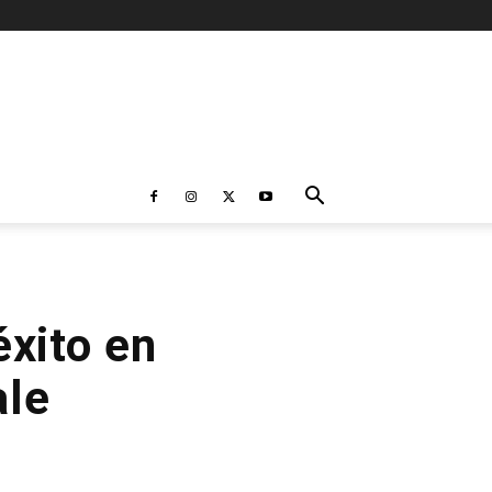
éxito en
ale