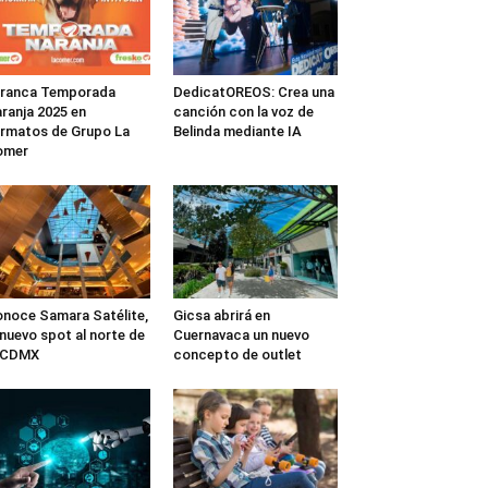
rranca Temporada
DedicatOREOS: Crea una
ranja 2025 en
canción con la voz de
rmatos de Grupo La
Belinda mediante IA
omer
noce Samara Satélite,
Gicsa abrirá en
 nuevo spot al norte de
Cuernavaca un nuevo
a CDMX
concepto de outlet