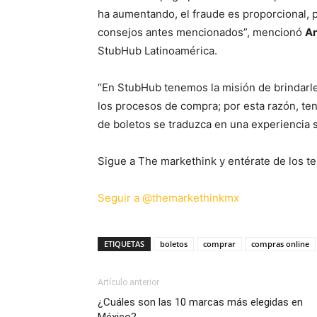
ha aumentando, el fraude es proporcional, 
consejos antes mencionados”, mencionó
An
StubHub Latinoamérica.
“En StubHub tenemos la misión de brindarle
los procesos de compra; por esta razón, te
de boletos se traduzca en una experiencia sa
Sigue a The markethink y entérate de los te
Seguir a @themarkethinkmx
ETIQUETAS
boletos
comprar
compras online
Artículo anterior
¿Cuáles son las 10 marcas más elegidas en
México?