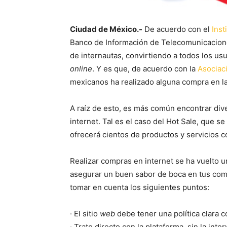
Ciudad de México.-
De acuerdo con el
Inst
Banco de Información de Telecomunicacione
de internautas, convirtiendo a todos los us
online
. Y es que, de acuerdo con la
Asociac
mexicanos ha realizado alguna compra en l
A raíz de esto, es más común encontrar di
internet. Tal es el caso del Hot Sale, que se
ofrecerá cientos de productos y servicios 
Realizar compras en internet se ha vuelto un
asegurar un buen sabor de boca en tus co
tomar en cuenta los siguientes puntos:
·
El sitio
web
debe tener una política clara c
·
Trato directo con la plataforma, sin la inte