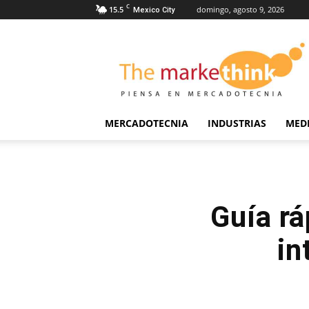
C
15.5
domingo, agosto 9, 2026
Mexico City
The
Markethink
MERCADOTECNIA
INDUSTRIAS
MED
Guía rá
in