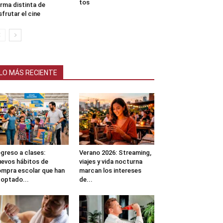
tos
rma distinta de
sfrutar el cine
LO MÁS RECIENTE
greso a clases:
Verano 2026: Streaming,
evos hábitos de
viajes y vida nocturna
mpra escolar que han
marcan los intereses
optado...
de...