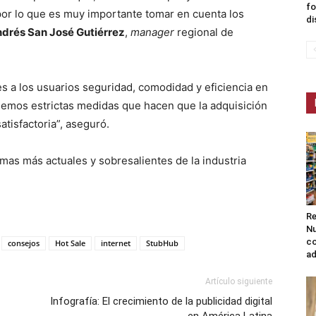
fo
por lo que es muy importante tomar en cuenta los
di
drés San José Gutiérrez
,
manager
regional de
s a los usuarios seguridad, comodidad y eficiencia en
nemos estrictas medidas que hacen que la adquisición
tisfactoria”, aseguró.
mas más actuales y sobresalientes de la industria
Re
Nu
co
consejos
Hot Sale
internet
StubHub
ad
Artículo siguiente
Infografía: El crecimiento de la publicidad digital
en América Latina