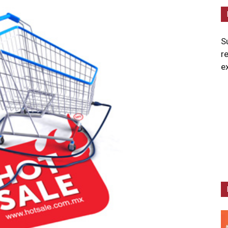
S
r
e