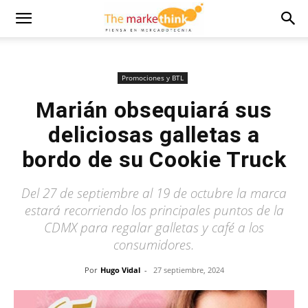
Promociones y BTL
Marián obsequiará sus
deliciosas galletas a
bordo de su Cookie Truck
Del 27 de septiembre al 19 de octubre la marca
estará recorriendo los principales puntos de la
CDMX para regalar galletas y café a los
consumidores.
Por
Hugo Vidal
-
27 septiembre, 2024