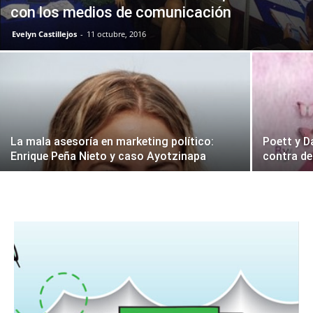
con los medios de comunicación
Evelyn Castillejos
-
11 octubre, 2016
La mala asesoría en marketing político:
Poett y D
Enrique Peña Nieto y caso Ayotzinapa
contra d