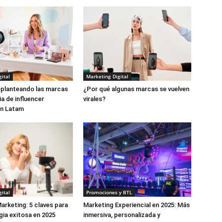
ital
Marketing Digital
eplanteando las marcas
¿Por qué algunas marcas se vuelven
ia de influencer
virales?
en Latam
ital
Promociones y BTL
Marketing: 5 claves para
Marketing Experiencial en 2025: Más
gia exitosa en 2025
inmersiva, personalizada y