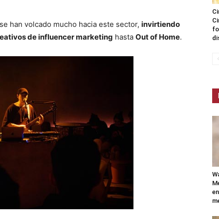
Ci
Ci
 se han volcado mucho hacia este sector,
invirtiendo
fo
reativos de influencer marketing
hasta
Out of Home
.
di
Wa
Mé
en
me