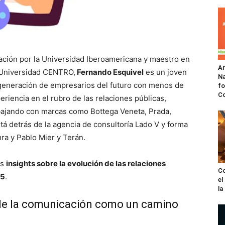
ción por la Universidad Iberoamericana y maestro en
A
 Universidad CENTRO,
Fernando Esquivel
es un joven
Na
generación de empresarios del futuro con menos de
fo
C
iencia en el rubro de las relaciones públicas,
rabajando con marcas como Bottega Veneta, Prada,
tá detrás de la agencia de consultoría Lado V y forma
ra y Pablo Mier y Terán.
os
insights sobre la evolución de las relaciones
Co
25
.
el
l
 de la comunicación como un camino