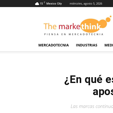
C
15
miércoles, agosto 5, 2026
Mexico City
The
Markethink
MERCADOTECNIA
INDUSTRIAS
MED
¿En qué e
apo
Las marcas continua