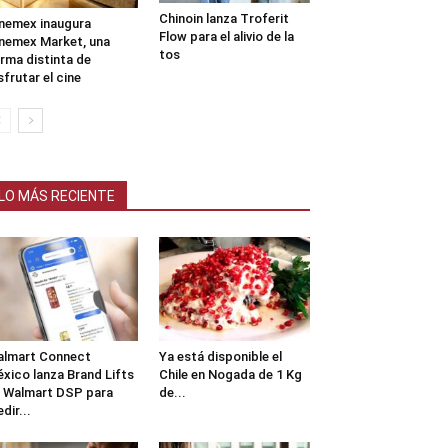
Chinoin lanza Troferit
nemex inaugura
Flow para el alivio de la
nemex Market, una
tos
rma distinta de
sfrutar el cine
LO MÁS RECIENTE
lmart Connect
Ya está disponible el
xico lanza Brand Lifts
Chile en Nogada de 1 Kg
 Walmart DSP para
de...
dir...