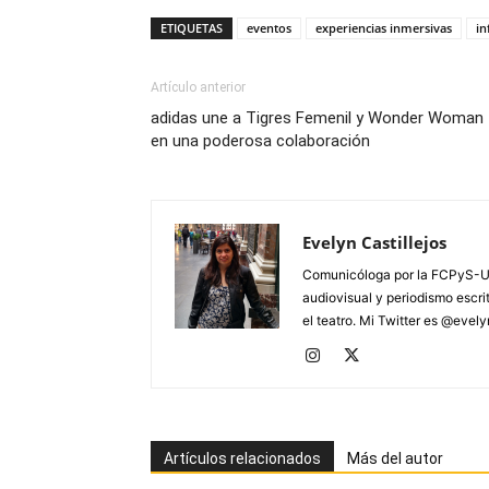
ETIQUETAS
eventos
experiencias inmersivas
in
Artículo anterior
adidas une a Tigres Femenil y Wonder Woman
en una poderosa colaboración
Evelyn Castillejos
Comunicóloga por la FCPyS-U
audiovisual y periodismo escrito
el teatro. Mi Twitter es @evel
Artículos relacionados
Más del autor