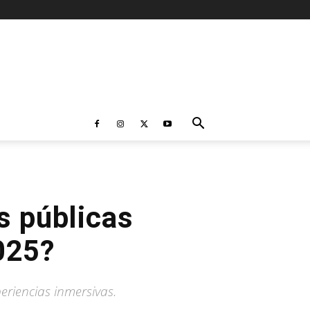
s públicas
025?
riencias inmersivas.