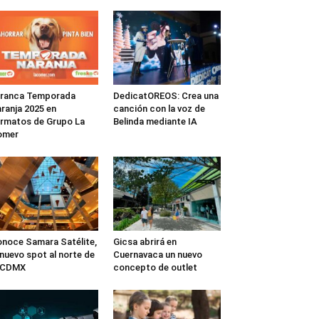
rranca Temporada
DedicatOREOS: Crea una
ranja 2025 en
canción con la voz de
rmatos de Grupo La
Belinda mediante IA
omer
noce Samara Satélite,
Gicsa abrirá en
 nuevo spot al norte de
Cuernavaca un nuevo
a CDMX
concepto de outlet