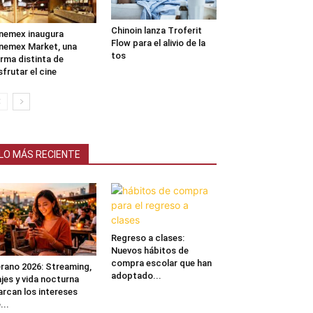
Chinoin lanza Troferit
nemex inaugura
Flow para el alivio de la
nemex Market, una
tos
rma distinta de
sfrutar el cine
LO MÁS RECIENTE
Regreso a clases:
Nuevos hábitos de
compra escolar que han
rano 2026: Streaming,
adoptado...
ajes y vida nocturna
rcan los intereses
...