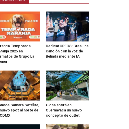
rranca Temporada
DedicatOREOS: Crea una
ranja 2025 en
canción con la voz de
rmatos de Grupo La
Belinda mediante IA
omer
noce Samara Satélite,
Gicsa abrirá en
 nuevo spot al norte de
Cuernavaca un nuevo
a CDMX
concepto de outlet