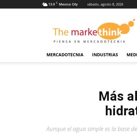
C
13.9
sábado, agosto 8, 2026
Mexico City
The
Markethink
MERCADOTECNIA
INDUSTRIAS
MED
Más al
hidra
Aunque el agua simple es la base de