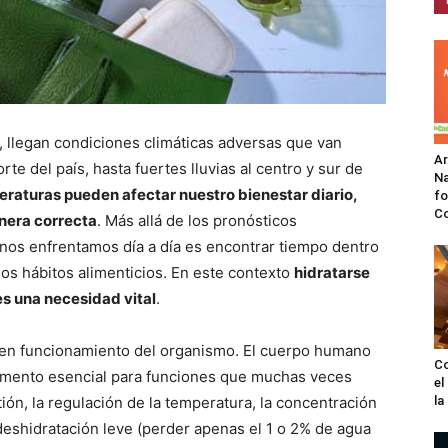
, llegan condiciones climáticas adversas que van
A
te del país, hasta fuertes lluvias al centro y sur de
Na
eraturas pueden afectar nuestro bienestar diario,
fo
C
nera correcta
. Más allá de los pronósticos
l nos enfrentamos día a día es encontrar tiempo dentro
os hábitos alimenticios. En este contexto
hidratarse
s una necesidad vital
.
buen funcionamiento del organismo. El cuerpo humano
Co
emento esencial para funciones que muchas veces
el
tión, la regulación de la temperatura, la concentración
l
deshidratación leve (perder apenas el 1 o 2% de agua