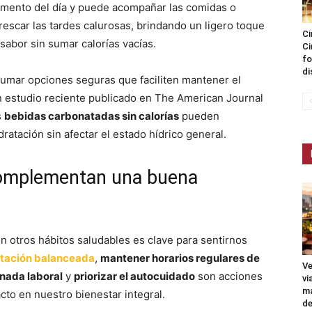
mento del día y puede acompañar las comidas o
rescar las tardes calurosas, brindando un ligero toque
Ci
sabor sin sumar calorías vacías.
Ci
fo
di
sumar opciones seguras que faciliten mantener el
 Un estudio reciente publicado en The American Journal
s
bebidas carbonatadas sin calorías
pueden
dratación sin afectar el estado hídrico general.
complementan una buena
 otros hábitos saludables es clave para sentirnos
ntación balanceada
,
mantener horarios regulares de
Ve
rnada laboral
y
priorizar el autocuidado
son acciones
vi
ma
to en nuestro bienestar integral.
de