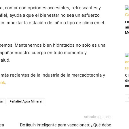
, contar con opciones accesibles, refrescantes y
iel, ayuda a que el bienestar no sea un esfuerzo
sin importar la estación del año o tipo de clima en el
Lu
añ
Mé
bemos. Mantenernos bien hidratados no solo es una
compañar nuestro cuerpo en todo momento y
alud.
más recientes de la industria de la mercadotecnia y
Cl
di
Tok
.
en
ón
Peñafiel Agua Mineral
Artículo siguiente
nea
Botiquín inteligente para vacaciones: ¿Qué debe