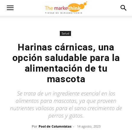
Salud
Harinas cárnicas, una
opción saludable para la
alimentación de tu
mascota
Se trata de un ingrediente esencial en los
alimentos para mascotas, ya que proveen
nutrientes valiosos para el sano crecimiento de
perros y gatos.
Por
Pool de Columnistas
-
14 agosto, 2023