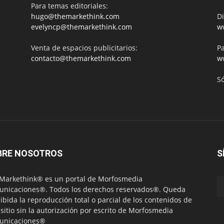
Para temas editoriales:
hugo@themarkethink.com
Di
evelyncp@themarkethink.com
w
Venta de espacios publicitarios:
Pa
contacto@themarkethink.com
w
S
BRE NOSOTROS
S
Markethink® es un portal de Morfosmedia
nicaciones®. Todos los derechos reservados®. Queda
ibida la reproducción total o parcial de los contenidos de
 sitio sin la autorización por escrito de Morfosmedia
unicaciones®