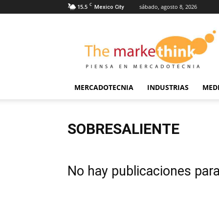
C
15.5
sábado, agosto 8, 2026
Mexico City
The
Markethink
MERCADOTECNIA
INDUSTRIAS
MED
SOBRESALIENTE
No hay publicaciones par