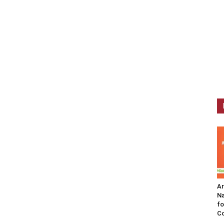
A
Na
fo
C