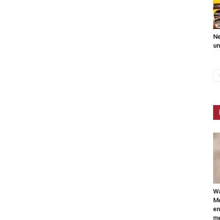
Ne
un
Wa
Mé
en
me