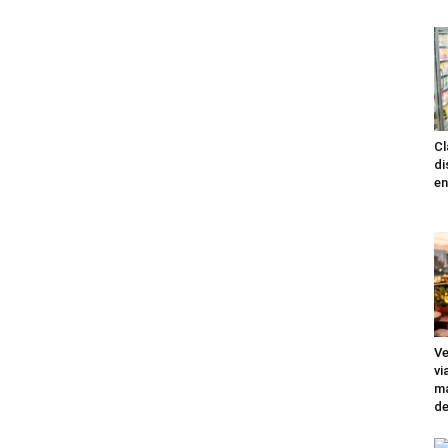
Cl
di
en
Ve
vi
ma
de