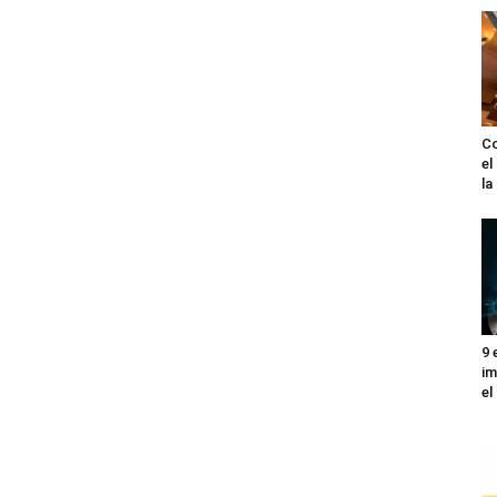
Co
el
l
9 
im
el