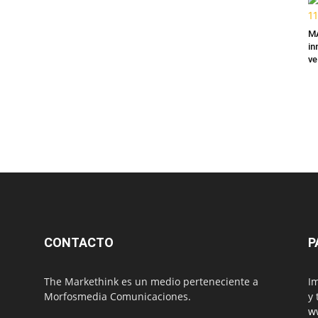
MA
in
ve
CONTACTO
P
The Markethink es un medio perteneciente a
Im
Morfosmedia Comunicaciones.
y 
w