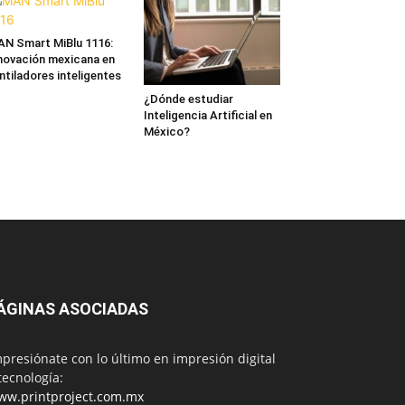
N Smart MiBlu 1116:
novación mexicana en
ntiladores inteligentes
¿Dónde estudiar
Inteligencia Artificial en
México?
ÁGINAS ASOCIADAS
presiónate con lo último en impresión digital
tecnología:
ww.printproject.com.mx