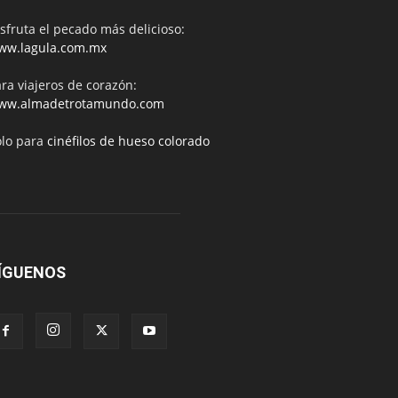
sfruta el pecado más delicioso:
ww.lagula.com.mx
ra viajeros de corazón:
ww.almadetrotamundo.com
ólo para
cinéfilos de hueso colorado
ÍGUENOS