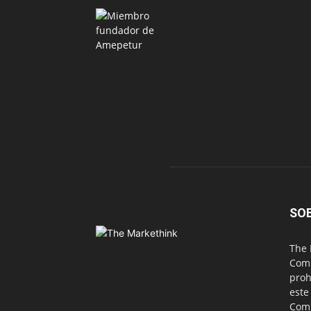
SO
The 
Comu
proh
este
Com