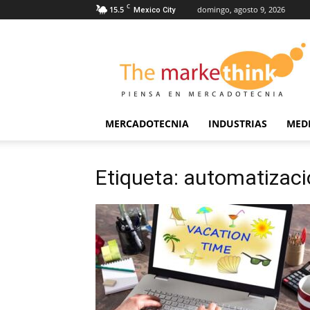
C
15.5
domingo, agosto 9, 2026
Mexico City
The
Markethink
MERCADOTECNIA
INDUSTRIAS
MED
Etiqueta: automatizac