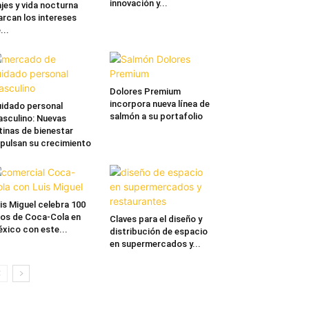
innovación y...
ajes y vida nocturna
rcan los intereses
...
Dolores Premium
incorpora nueva línea de
idado personal
salmón a su portafolio
sculino: Nuevas
tinas de bienestar
pulsan su crecimiento
is Miguel celebra 100
os de Coca-Cola en
Claves para el diseño y
xico con este...
distribución de espacio
en supermercados y...