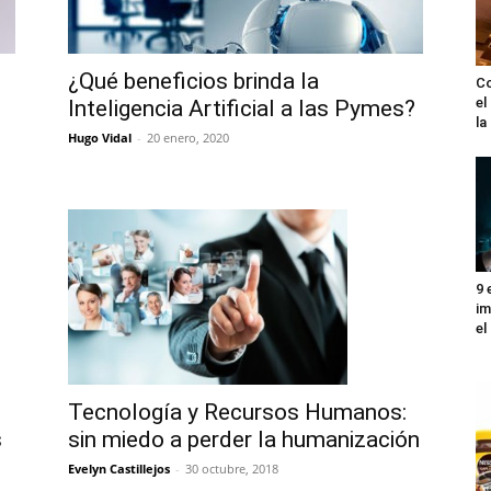
¿Qué beneficios brinda la
Co
el
Inteligencia Artificial a las Pymes?
l
Hugo Vidal
-
20 enero, 2020
9 
im
el
Tecnología y Recursos Humanos:
sin miedo a perder la humanización
s
Evelyn Castillejos
-
30 octubre, 2018