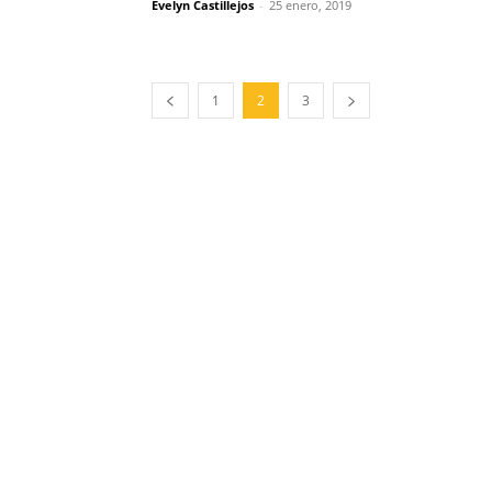
Evelyn Castillejos
-
25 enero, 2019
1
2
3