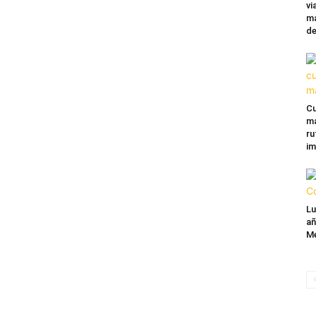
vi
ma
de
Cu
ma
ru
im
Lu
añ
Mé