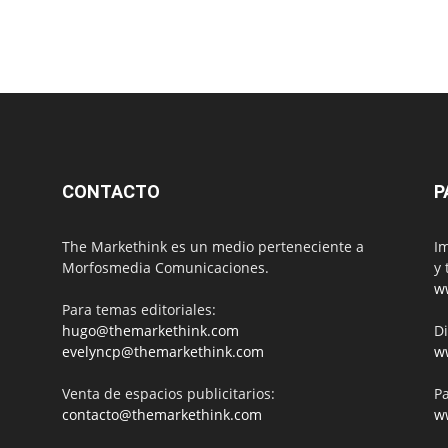
CONTACTO
P
The Markethink es un medio perteneciente a
Im
Morfosmedia Comunicaciones.
y 
w
Para temas editoriales:
hugo@themarkethink.com
Di
evelyncp@themarkethink.com
w
Venta de espacios publicitarios:
Pa
contacto@themarkethink.com
w