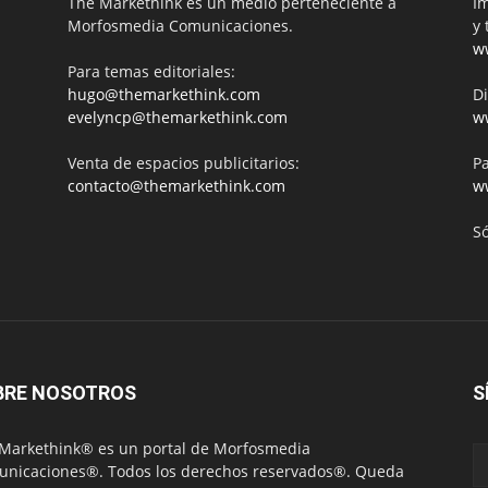
The Markethink es un medio perteneciente a
Im
Morfosmedia Comunicaciones.
y 
w
Para temas editoriales:
hugo@themarkethink.com
Di
evelyncp@themarkethink.com
w
Venta de espacios publicitarios:
Pa
contacto@themarkethink.com
w
S
BRE NOSOTROS
S
Markethink® es un portal de Morfosmedia
nicaciones®. Todos los derechos reservados®. Queda