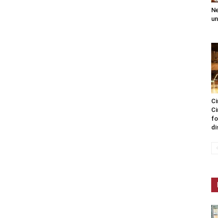
Ne
un
Ci
Ci
fo
di