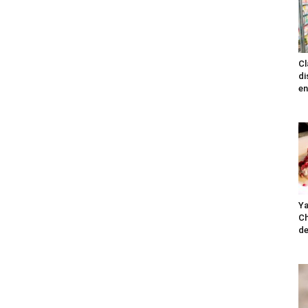
Cl
di
en
Ya
Ch
de