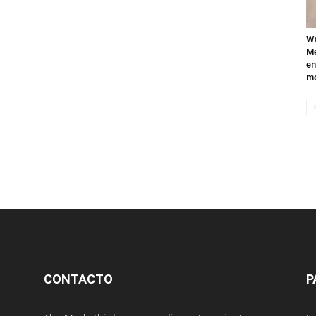
Wa
Mé
en
me
CONTACTO
P