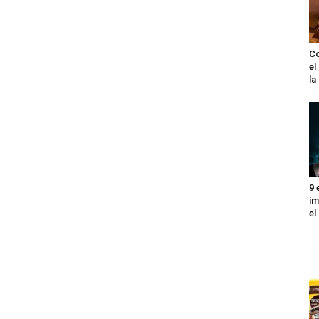
Co
el
l
9 
im
el