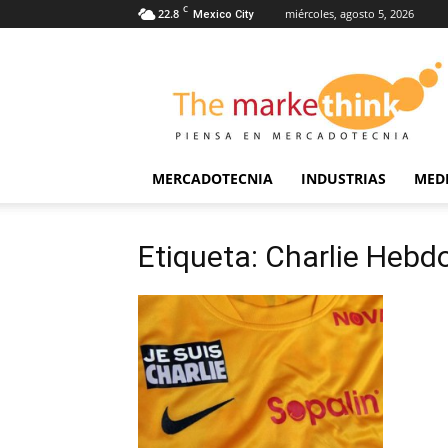
C
22.8
miércoles, agosto 5, 2026
Mexico City
The
Markethink
MERCADOTECNIA
INDUSTRIAS
MED
Etiqueta: Charlie Hebd