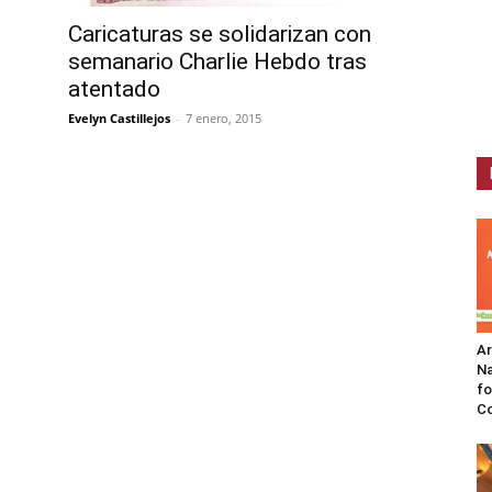
Caricaturas se solidarizan con
semanario Charlie Hebdo tras
atentado
Evelyn Castillejos
-
7 enero, 2015
A
Na
fo
C