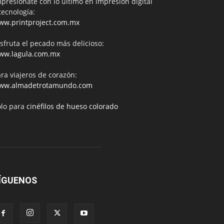
presiónate con lo último en impresión digital
tecnología:
ww.printproject.com.mx
sfruta el pecado más delicioso:
ww.lagula.com.mx
ra viajeros de corazón:
ww.almadetrotamundo.com
ólo para
cinéfilos de hueso colorado
ÍGUENOS