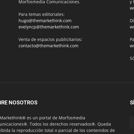
Morfosmedia Comunicaciones.
y 
w
Para temas editoriales:
hugo@themarkethink.com
Di
evelyncp@themarkethink.com
w
Venta de espacios publicitarios:
Pa
contacto@themarkethink.com
w
S
BRE NOSOTROS
S
Markethink® es un portal de Morfosmedia
nicaciones®. Todos los derechos reservados®. Queda
ibida la reproducción total o parcial de los contenidos de