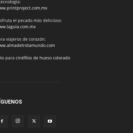
tecnología:
ww.printproject.com.mx
sfruta el pecado más delicioso:
ww.lagula.com.mx
ra viajeros de corazón:
ww.almadetrotamundo.com
ólo para
cinéfilos de hueso colorado
ÍGUENOS