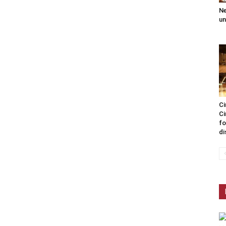
Ne
un
Ci
Ci
fo
di