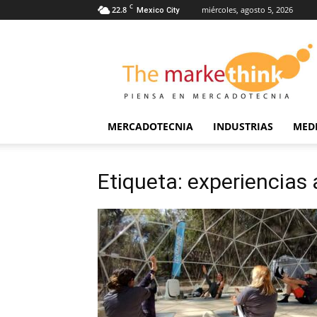
C
22.8
miércoles, agosto 5, 2026
Mexico City
The
Markethink
MERCADOTECNIA
INDUSTRIAS
MED
Etiqueta: experiencias a