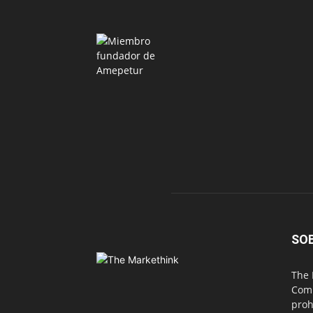
SO
The 
Comu
proh