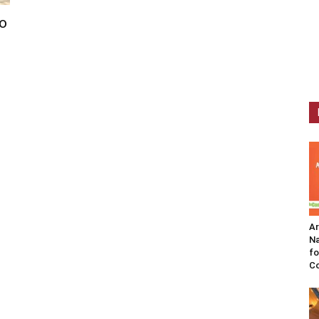
mo
A
Na
fo
C