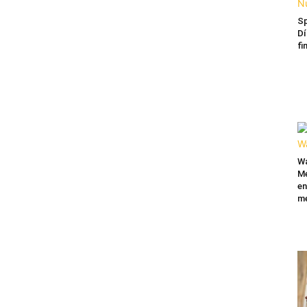
Sp
Dí
fi
Wa
Mé
en
me