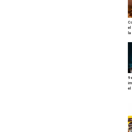
Co
el
l
9 
im
el