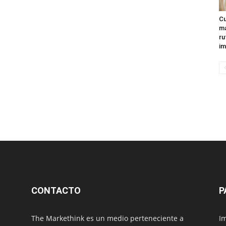
Cu
ma
ru
im
CONTACTO
P
The Markethink es un medio perteneciente a
Im