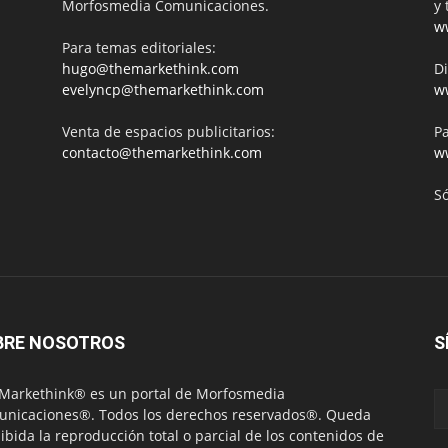
Morfosmedia Comunicaciones.
y 
w
Para temas editoriales:
hugo@themarkethink.com
Di
evelyncp@themarkethink.com
w
Venta de espacios publicitarios:
Pa
contacto@themarkethink.com
w
S
BRE NOSOTROS
S
Markethink® es un portal de Morfosmedia
nicaciones®. Todos los derechos reservados®. Queda
ibida la reproducción total o parcial de los contenidos de