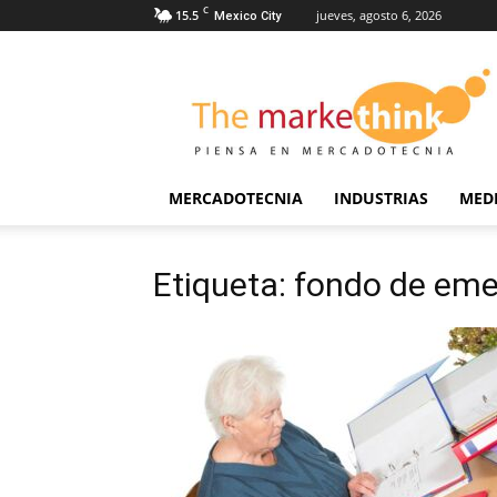
C
15.5
jueves, agosto 6, 2026
Mexico City
The
Markethink
MERCADOTECNIA
INDUSTRIAS
MED
Etiqueta: fondo de em