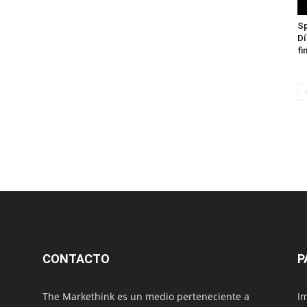
Sp
Dí
fi
CONTACTO
P
The Markethink es un medio perteneciente a
Im