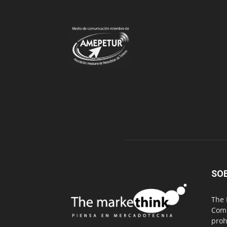
SO
The 
Comu
proh