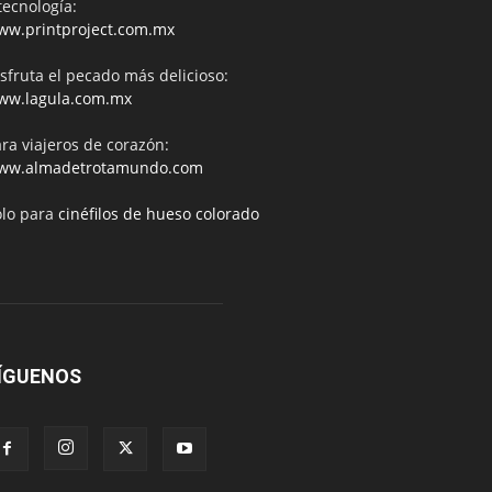
tecnología:
ww.printproject.com.mx
sfruta el pecado más delicioso:
ww.lagula.com.mx
ra viajeros de corazón:
ww.almadetrotamundo.com
ólo para
cinéfilos de hueso colorado
ÍGUENOS