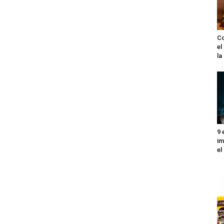
Co
el
l
9 
im
el