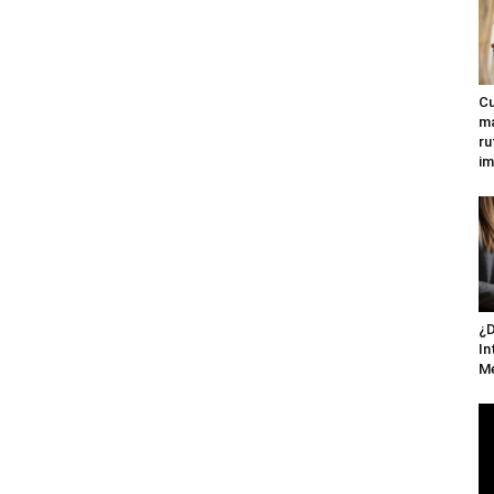
Cu
ma
ru
im
¿D
In
M