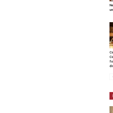
Ne
un
Ci
Ci
fo
di