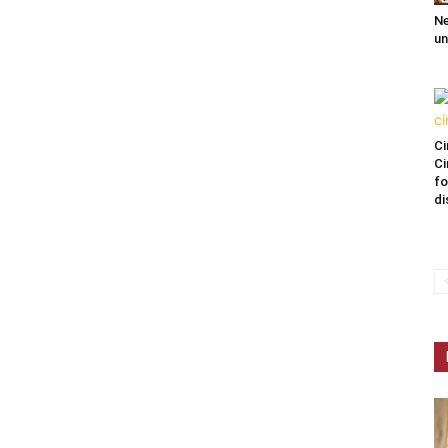
Ne
un
Ci
Ci
fo
di