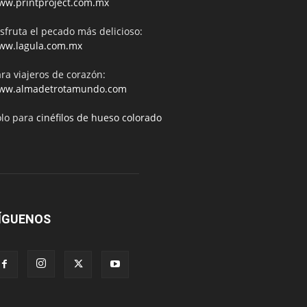
ww.printproject.com.mx
sfruta el pecado más delicioso:
ww.lagula.com.mx
ra viajeros de corazón:
ww.almadetrotamundo.com
ólo para
cinéfilos de hueso colorado
ÍGUENOS