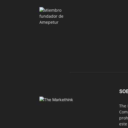
SO
The 
Comu
proh
este