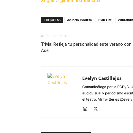
Seguir a @themarkethinkmx
ETIQUETAS
Acuario Inbursa
Blau Life
edutainm
Artículo anterior
Trivia: Refleja tu personalidad este verano con
Ace
Evelyn Castillejos
Comunicóloga por la FCPyS-U
audiovisual y periodismo escrito
el teatro. Mi Twitter es @evel