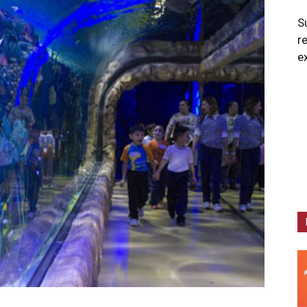
S
r
e