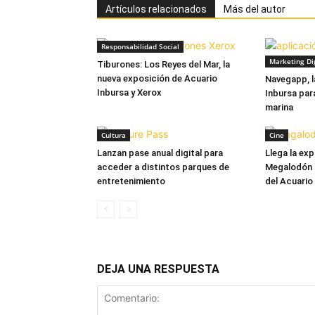
Artículos relacionados
Más del autor
Responsabilidad Social
Marketing Dig
Tiburones: Los Reyes del Mar, la
nueva exposición de Acuario
Navegapp, l
Inbursa y Xerox
Inbursa par
marina
Cultura
Cine
Lanzan pase anual digital para
Llega la ex
acceder a distintos parques de
Megalodón a
entretenimiento
del Acuario
DEJA UNA RESPUESTA