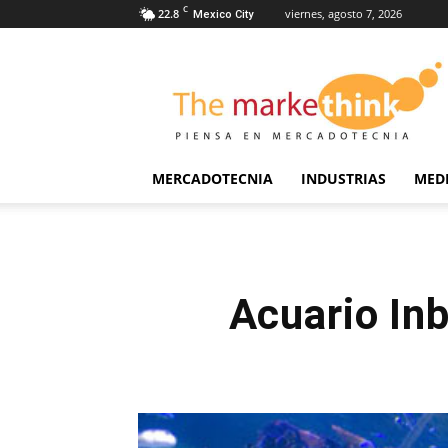
C
22.8
viernes, agosto 7, 2026
Mexico City
The
Markethink
MERCADOTECNIA
INDUSTRIAS
MED
Acuario Inb