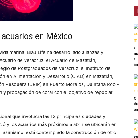
s acuarios en México
Cu
 vida marina, Blau Life ha desarrollado alianzas y
ma
ru
Acuario de Veracruz, el Acuario de Mazatlán,
im
egio de Postgraduados de Veracruz, el Instituto de
ión en Alimentación y Desarrollo (CIAD) en Mazatlán,
ción Pesquera (CRIP) en Puerto Morelos, Quintana Roo -
n y propagación de coral con el objetivo de repoblar
Cl
di
en
onal que involucra las 12 principales ciudades y
nició y los acuarios más próximos a abrir se ubicarán en
a
; asimismo, está contemplado la construcción de otro
Wa