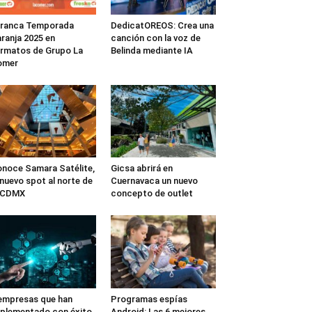
rranca Temporada
DedicatOREOS: Crea una
ranja 2025 en
canción con la voz de
rmatos de Grupo La
Belinda mediante IA
omer
noce Samara Satélite,
Gicsa abrirá en
 nuevo spot al norte de
Cuernavaca un nuevo
a CDMX
concepto de outlet
empresas que han
Programas espías
plementado con éxito
Android: Las 6 mejores