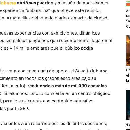
 Inbursa
abrió sus puertas
y a un año de operaciones
a experiencia “submarina” que ofrece este recinto,
A
Na
 la maravillas del mundo marino sin salir de ciudad.
fo
C
nuevas experiencias con exhibiciones, dinámicas
los simpáticos pingüinos que recientemente llegaron al
cies y 14 mil ejemplares que el público podrá
ife -empresa encargada de operar el Acuario Inbursa-,
Co
el
cimiento en todos los grados escolares bajo su
l
etenimiento),
recibiendo a más de mil 900 escuelas
0 mil alumnos. Esto lo convierte en un centro obligado
, para lo cual cuenta con contenido educativo
dos por la SEP.
visitantes a un recorrido por las distintas secciones,
9 
im