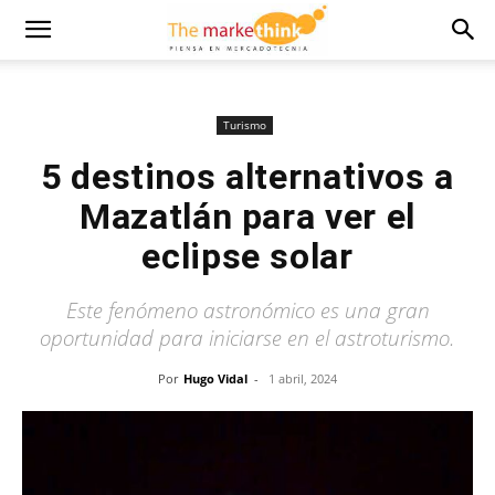
Turismo
5 destinos alternativos a
Mazatlán para ver el
eclipse solar
Este fenómeno astronómico es una gran
oportunidad para iniciarse en el astroturismo.
Por
Hugo Vidal
-
1 abril, 2024