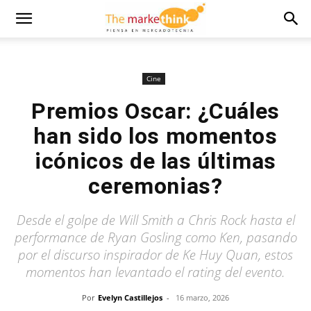
Cine
Premios Oscar: ¿Cuáles
han sido los momentos
icónicos de las últimas
ceremonias?
Desde el golpe de Will Smith a Chris Rock hasta el
performance de Ryan Gosling como Ken, pasando
por el discurso inspirador de Ke Huy Quan, estos
momentos han levantado el rating del evento.
Por
Evelyn Castillejos
-
16 marzo, 2026