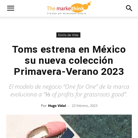
Estilo de Vida
Toms estrena en México
su nueva colección
Primavera-Verano 2023
El modelo de negocio “One for One” de la marca
evoluciona a “⅓ of profits for grassroots good”.
Por
Hugo Vidal
-
23 febrero, 2023