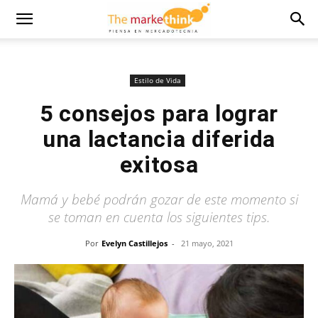
Estilo de Vida
5 consejos para lograr
una lactancia diferida
exitosa
Mamá y bebé podrán gozar de este momento si
se toman en cuenta los siguientes tips.
Por
Evelyn Castillejos
-
21 mayo, 2021