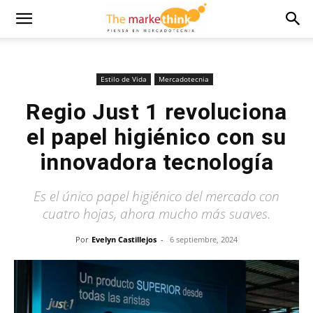
Estilo de Vida
Mercadotecnia
Regio Just 1 revoluciona
el papel higiénico con su
innovadora tecnología
Es el único papel higiénico del mercado con
cuatro hojas, ahora mucho más suaves.
Por
Evelyn Castillejos
-
6 septiembre, 2024