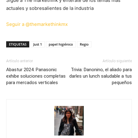
Sigue a The markethink y entérate de los temas más
actuales y sobresalientes de la industria
Seguir a @themarkethinkmx
ETIQUETAS
Just 1
papel higiénico
Regio
Artículo anterior
Artículo siguiente
Abastur 2024: Panasonic
Trivia: Danonino, el aliado para
exhibe soluciones completas
darles un lunch saludable a tus
para mercados verticales
pequeños