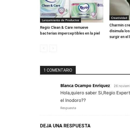
Creatividad
Lanzamiento de Productos
Charmin cre
Regio Clean & Care remueve
disimula lo
bacterias imperceptibles en la piel
surgir en el
1 COMENTARIO
Blanca Ocampo Enriquez
26 noviem
Hola,quiero saber Si,Regio Exper
el Inodoro??
Respuesta
DEJA UNA RESPUESTA