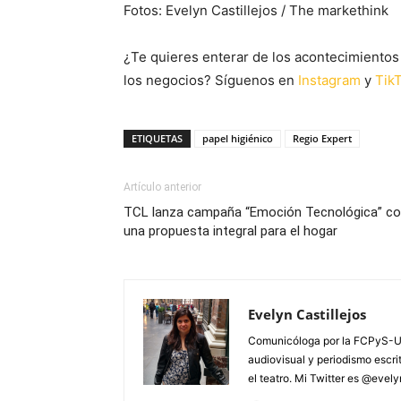
Fotos: Evelyn Castillejos / The markethink
¿Te quieres enterar de los acontecimientos 
los negocios? Síguenos en
Instagram
y
Tik
ETIQUETAS
papel higiénico
Regio Expert
Artículo anterior
TCL lanza campaña “Emoción Tecnológica” c
una propuesta integral para el hogar
Evelyn Castillejos
Comunicóloga por la FCPyS-U
audiovisual y periodismo escrito
el teatro. Mi Twitter es @evel