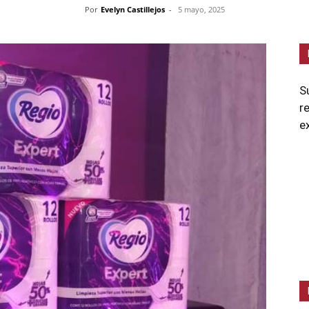
Por
Evelyn Castillejos
-
5 mayo, 2025
S
r
e