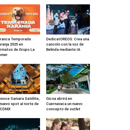
rranca Temporada
DedicatOREOS: Crea una
ranja 2025 en
canción con la voz de
rmatos de Grupo La
Belinda mediante IA
omer
noce Samara Satélite,
Gicsa abrirá en
 nuevo spot al norte de
Cuernavaca un nuevo
a CDMX
concepto de outlet