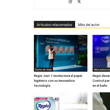
Artículos relacionados
Más del autor
Estilo de Vida
Mercadotecn
Regio Just 1 revoluciona el papel
Regio desar
higiénico con su innovadora
Control par
tecnología
en el baño