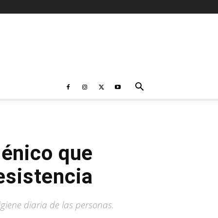
iénico que
esistencia
giene diaria de las personas.