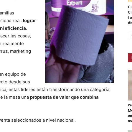
Ci
amilias
Ci
fo
sidad real:
lograr
di
ni eficiencia
.
hacer las cosas,
e realmente
 Cruz, marketing
 un equipo de
ecto desde sus
ica, estas líderes están transformando una categoría
re la mesa una
propuesta de valor que combina
Wa
Mé
en
enta seleccionados a nivel nacional.
me