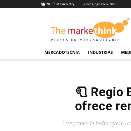
C
20.5
jueves, agosto 6, 2026
Mexico City
The
Markethink
MERCADOTECNIA
INDUSTRIAS
MED
🧻 Regio 
ofrece re
Este papel de baño ofrece un