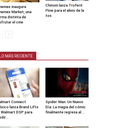
Chinoin lanza Troferit
nemex inaugura
Flow para el alivio de la
nemex Market, una
tos
rma distinta de
sfrutar el cine
LO MÁS RECIENTE
lmart Connect
Spider-Man: Un Nuevo
xico lanza Brand Lifts
Día: La magia del cómic
 Walmart DSP para
finalmente regresa al...
dir...