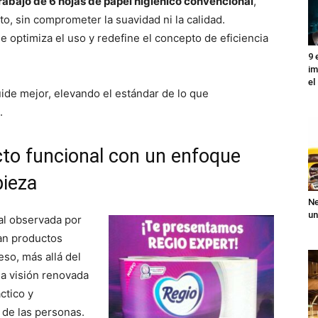
trabajo de 6 hojas de papel higiénico convencional
,
o, sin comprometer la suavidad ni la calidad.
 optimiza el uso y redefine el concepto de eficiencia
9 
im
el
ide mejor, elevando el estándar de lo que
.
cto funcional con un enfoque
pieza
Ne
un
al observada por
an productos
so, más allá del
a visión renovada
ctico y
 de las personas.