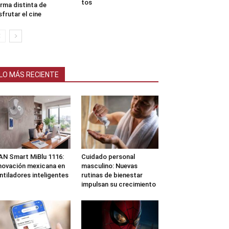
tos
rma distinta de
sfrutar el cine
LO MÁS RECIENTE
N Smart MiBlu 1116:
Cuidado personal
novación mexicana en
masculino: Nuevas
ntiladores inteligentes
rutinas de bienestar
impulsan su crecimiento