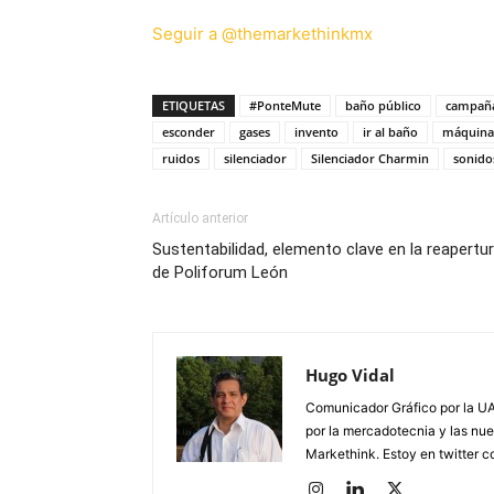
Seguir a @themarkethinkmx
ETIQUETAS
#PonteMute
baño público
campañ
esconder
gases
invento
ir al baño
máquina
ruidos
silenciador
Silenciador Charmin
sonido
Artículo anterior
Sustentabilidad, elemento clave en la reapertu
de Poliforum León
Hugo Vidal
Comunicador Gráfico por la UA
por la mercadotecnia y las nue
Markethink. Estoy en twitter