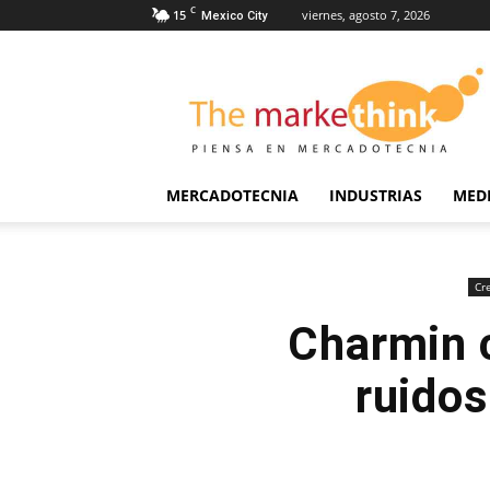
C
15
viernes, agosto 7, 2026
Mexico City
The
Markethink
MERCADOTECNIA
INDUSTRIAS
MED
Cr
Charmin c
ruidos