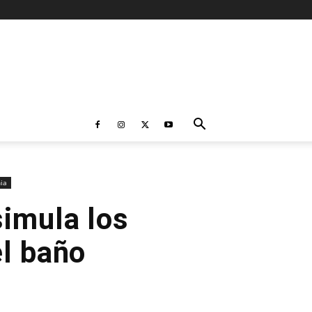
ia
simula los
el baño