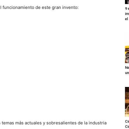
l funcionamiento de este gran invento:
9 
im
el
Ne
un
Ci
 temas más actuales y sobresalientes de la industria
Ci