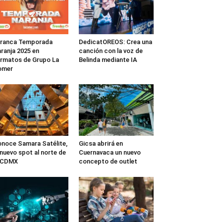
rranca Temporada
DedicatOREOS: Crea una
ranja 2025 en
canción con la voz de
rmatos de Grupo La
Belinda mediante IA
omer
noce Samara Satélite,
Gicsa abrirá en
 nuevo spot al norte de
Cuernavaca un nuevo
a CDMX
concepto de outlet