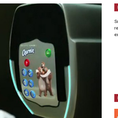
S
r
e