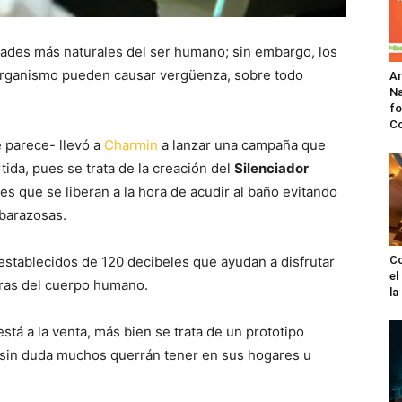
idades más naturales del ser humano; sin embargo, los
organismo pueden causar vergüenza, sobre todo
A
Na
fo
C
 parece- llevó a
Charmin
a lanzar una campaña que
tida, pues se trata de la creación del
Silenciador
es que se liberan a la hora de acudir al baño evitando
barazosas.
establecidos de 120 decibeles que ayudan a disfrutar
Co
el
eras del cuerpo humano.
l
stá a la venta, más bien se trata de un prototipo
e sin duda muchos querrán tener en sus hogares u