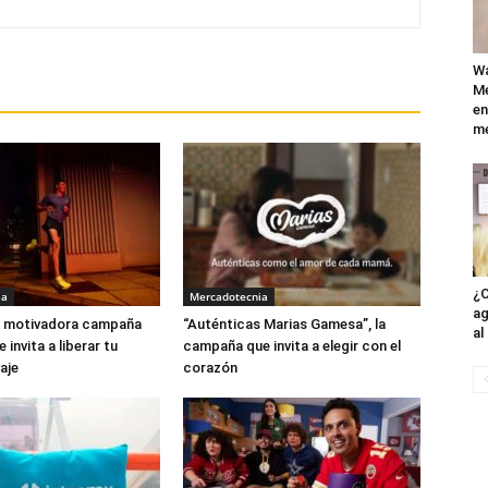
Wa
Mé
en
me
¿C
ia
Mercadotecnia
ag
la motivadora campaña
“Auténticas Marias Gamesa”, la
al
invita a liberar tu
campaña que invita a elegir con el
aje
corazón