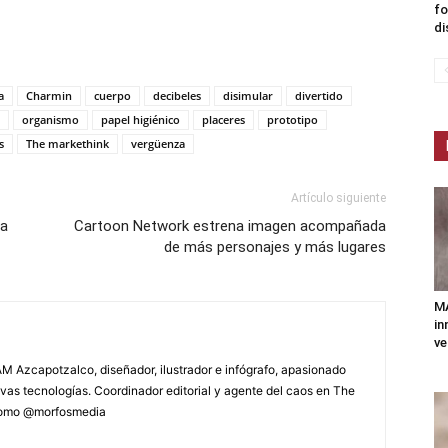
fo
di
a
Charmin
cuerpo
decibeles
disimular
divertido
organismo
papel higiénico
placeres
prototipo
s
The markethink
vergüenza
Artículo siguiente
ra
Cartoon Network estrena imagen acompañada
de más personajes y más lugares
MA
in
ve
M Azcapotzalco, diseñador, ilustrador e infógrafo, apasionado
vas tecnologías. Coordinador editorial y agente del caos en The
 como @morfosmedia