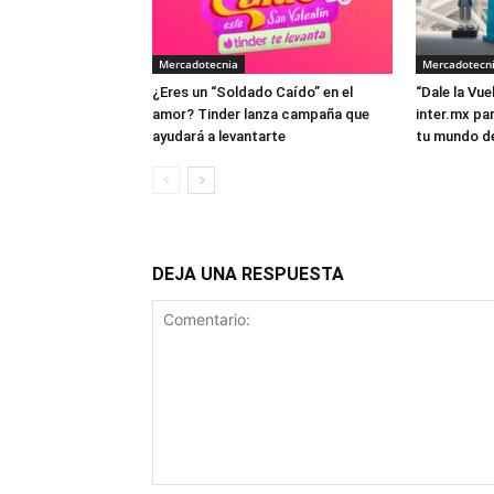
Mercadotecnia
Mercadotecn
¿Eres un “Soldado Caído” en el
“Dale la Vuel
amor? Tinder lanza campaña que
inter.mx pa
ayudará a levantarte
tu mundo d
DEJA UNA RESPUESTA