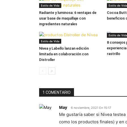
Estilo de Vida
Estilo de Vid
Radiante y luminosa: 6 ventajas de
Cocoa Butte
usar base de maquillaje con
beneficios 
ingredientes naturales
Estilo de Vid
Estilo de Vida
8 consejos 
experiencia
Nivea y Labello lanzan edición
rastrillo
limitada en colaboración con
Distroller
1 COMENTARIO
May
6 noviembre, 2021 En 15:17
Me gustaría saber si Nivea testea
como los productos finales) y en c