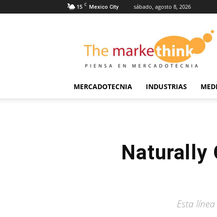
C
15
sábado, agosto 8, 2026
Mexico City
The
Markethink
MERCADOTECNIA
INDUSTRIAS
MED
Naturally 
Esta línea