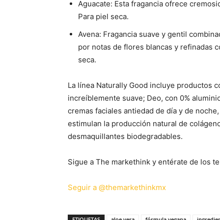
Aguacate: Esta fragancia ofrece cremosi
Para piel seca.
Avena: Fragancia suave y gentil combina
por notas de flores blancas y refinadas c
seca.
La línea Naturally Good incluye productos c
increíblemente suave; Deo, con 0% aluminio,
cremas faciales antiedad de día y de noche,
estimulan la producción natural de colágeno;
desmaquillantes biodegradables.
Sigue a The markethink y entérate de los te
Seguir a @themarkethinkmx
ETIQUETAS
aloe vera
fórmula vegana
ingredie