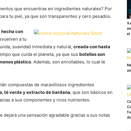
mentos que encuentras en ingredientes naturales? Por
ara tu piel, ya que son transparentes y cero pesados.
9 
im
á
hecha con
el
evuelven a tu
funda, suavidad inmediata y natural,
creada con hasta
iempo que cuida el planeta, ya que sus
botellas son
menos plástico
. Además, son enrollables, lo cual te
Ne
un
stán compuestas de maravillosos ingredientes
a, té verde y extracto de bardana
, que son básicos en
gracias a sus componentes y ricos nutrientes.
Ci
Ci
fo
 te dejará una sensación agradable gracias a sus notas
di