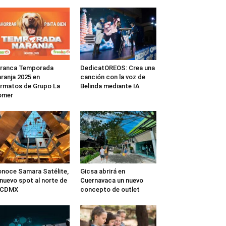
rranca Temporada
DedicatOREOS: Crea una
ranja 2025 en
canción con la voz de
rmatos de Grupo La
Belinda mediante IA
omer
noce Samara Satélite,
Gicsa abrirá en
 nuevo spot al norte de
Cuernavaca un nuevo
a CDMX
concepto de outlet