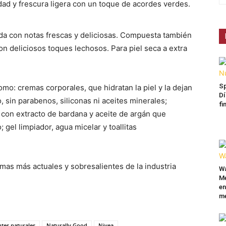
dad y frescura ligera con un toque de acordes verdes.
da con notas frescas y deliciosas. Compuesta también
on deliciosos toques lechosos. Para piel seca a extra
Sp
omo: cremas corporales, que hidratan la piel y la dejan
Dí
 sin parabenos, siliconas ni aceites minerales;
fi
 con extracto de bardana y aceite de argán que
 gel limpiador, agua micelar y toallitas
mas más actuales y sobresalientes de la industria
Wa
Mé
en
me
ntes naturales
Naturally Good
Nivea