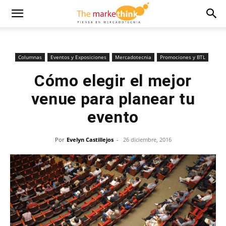
Columnas
Eventos y Exposiciones
Mercadotecnia
Promociones y BTL
Cómo elegir el mejor
venue para planear tu
evento
Por
Evelyn Castillejos
-
26 diciembre, 2016