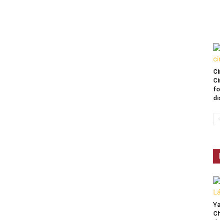
Ci
Ci
fo
di
Ya
Ch