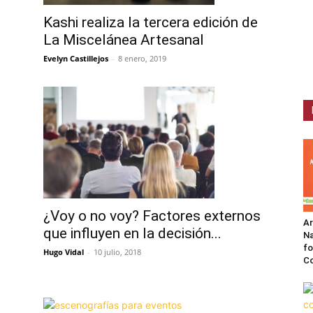
Kashi realiza la tercera edición de
La Miscelánea Artesanal
Evelyn Castillejos
-
8 enero, 2019
¿Voy o no voy? Factores externos
A
que influyen en la decisión...
Na
fo
Hugo Vidal
-
10 julio, 2018
C