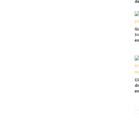
de
Gu
tr
es
Cl
di
en