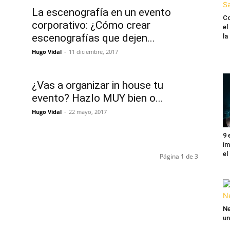
La escenografía en un evento
Co
corporativo: ¿Cómo crear
el
escenografías que dejen...
l
Hugo Vidal
-
11 diciembre, 2017
¿Vas a organizar in house tu
evento? Hazlo MUY bien o...
Hugo Vidal
-
22 mayo, 2017
9 
im
el
Página 1 de 3
Ne
un