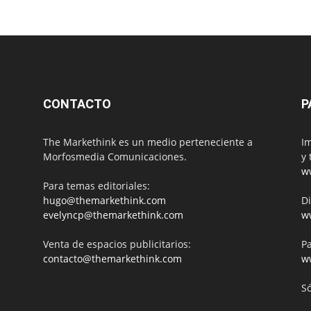
CONTACTO
P
The Markethink es un medio perteneciente a
Im
Morfosmedia Comunicaciones.
y 
w
Para temas editoriales:
hugo@themarkethink.com
Di
evelyncp@themarkethink.com
w
Venta de espacios publicitarios:
Pa
contacto@themarkethink.com
w
S