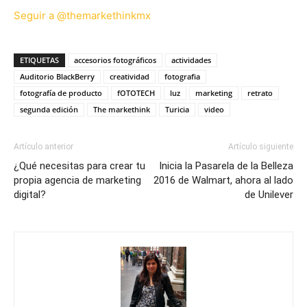
Seguir a @themarkethinkmx
ETIQUETAS
accesorios fotográficos
actividades
Auditorio BlackBerry
creatividad
fotografia
fotografía de producto
fOTOTECH
luz
marketing
retrato
segunda edición
The markethink
Turicia
video
Artículo anterior
Artículo siguiente
¿Qué necesitas para crear tu
Inicia la Pasarela de la Belleza
propia agencia de marketing
2016 de Walmart, ahora al lado
digital?
de Unilever