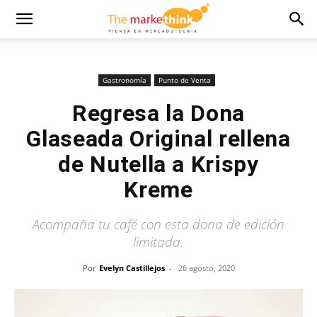
Gastronomía
Punto de Venta
Regresa la Dona
Glaseada Original rellena
de Nutella a Krispy
Kreme
Acompaña tu café con esta dona de edición
limitada.
Por
Evelyn Castillejos
-
26 agosto, 2020