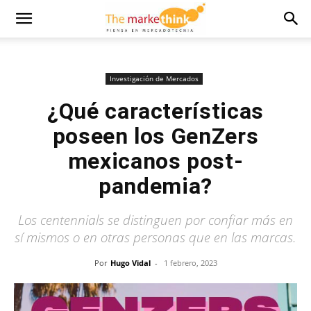
Investigación de Mercados
¿Qué características
poseen los GenZers
mexicanos post-
pandemia?
Los centennials se distinguen por confiar más en
sí mismos o en otras personas que en las marcas.
Por
Hugo Vidal
-
1 febrero, 2023