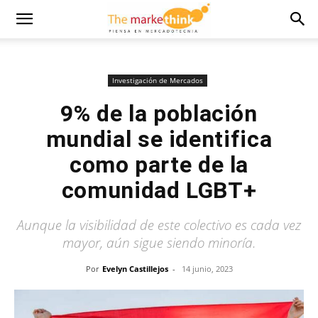
Investigación de Mercados
9% de la población
mundial se identifica
como parte de la
comunidad LGBT+
Aunque la visibilidad de este colectivo es cada vez
mayor, aún sigue siendo minoría.
Por
Evelyn Castillejos
-
14 junio, 2023