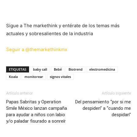
Sigue a The markethink y entérate de los temas más
actuales y sobresalientes de la industria
Seguir a @themarkethinkmx
ETIQUETAS
baby call
Bebé
Biotrend
electromedicina
Koala
monitorear
signos vitales
Artículo anterior
Artículo siguiente
Papas Sabritas y Operation
Del pensamiento “por si me
Smile México lanzan campaña
despiden” a “cuando me
para ayudar a niños con labio
despidan”
y/o paladar fisurado a sonreír