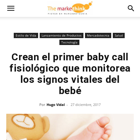
Estilo de Vida
Lanzamiento de Productos
Mercadotecnia
Salud
Tecnología
Crean el primer baby call
fisiológico que monitorea
los signos vitales del
bebé
Por
Hugo Vidal
-
27 diciembre, 2017