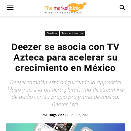
Medios
Mercadotecnia
Deezer se asocia con TV
Azteca para acelerar su
crecimiento en México
Deezer también está adquiriendo la app social
Mugo y será la primera plataforma de streaming
de audio con su propio programa de música,
Deezer Live.
Por
Hugo Vidal
-
2 julio, 2020