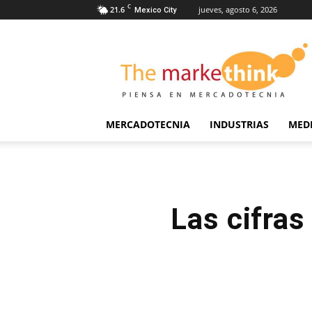
C
21.6
jueves, agosto 6, 2026
Mexico City
The
Markethink
MERCADOTECNIA
INDUSTRIAS
MED
Las cifras