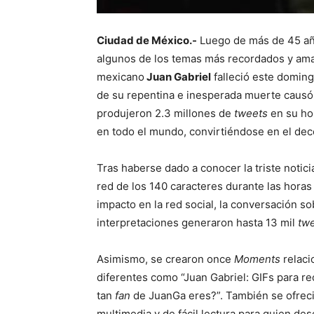
Ciudad de México.-
Luego de más de 45 añ
algunos de los temas más recordados y ama
mexicano
Juan Gabriel
falleció este domingo
de su repentina e inesperada muerte causó
produjeron 2.3 millones de
tweets
en su hon
en todo el mundo, convirtiéndose en el dec
Tras haberse dado a conocer la triste notici
red de los 140 caracteres durante las horas
impacto en la red social, la conversación so
interpretaciones generaron hasta 13 mil
tw
Asimismo, se crearon once
Moments
relaci
diferentes como “Juan Gabriel: GIFs para r
tan
fan
de JuanGa eres?”. También se ofreci
multimedia y de fácil lectura para quien des