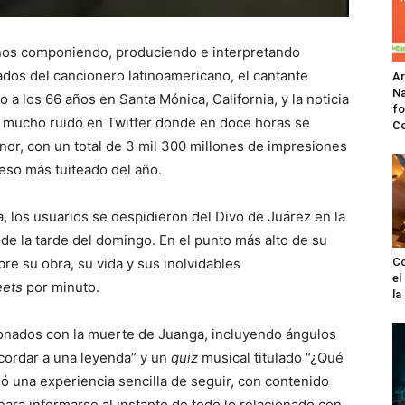
os componiendo, produciendo e interpretando
dos del cancionero latinoamericano, el cantante
A
Na
 a los 66 años en Santa Mónica, California, y la noticia
fo
 mucho ruido en Twitter donde en doce horas se
C
or, con un total de 3 mil 300 millones de impresiones
eso más tuiteado del año.
a, los usuarios se despidieron del Divo de Juárez en la
 de la tarde del domingo. En el punto más alto de su
bre su obra, su vida y sus inolvidables
Co
el
eets
por minuto.​
l
onados con la muerte de Juanga, incluyendo ángulos
ecordar a una leyenda” y un
quiz
musical titulado “¿Qué
ó una experiencia sencilla de seguir, con contenido
eara informarse al instante de todo lo relacionado con