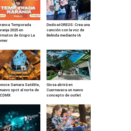
rranca Temporada
DedicatOREOS: Crea una
ranja 2025 en
canción con la voz de
rmatos de Grupo La
Belinda mediante IA
omer
noce Samara Satélite,
Gicsa abrirá en
 nuevo spot al norte de
Cuernavaca un nuevo
a CDMX
concepto de outlet