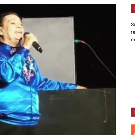
S
r
e