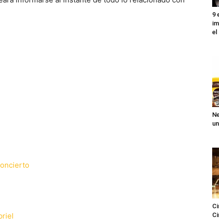
9 
im
el
Ne
un
concierto
Ci
riel
Ci