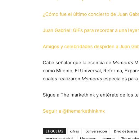
¿Cómo fue el último concierto de Juan Gabr
Juan Gabriel: GIFs para recordar a una leye
Amigos y celebridades despiden a Juan Gab
Cabe señalar que la esencia de
Moments
Mé
como Milenio, El Universal, Reforma, Expans
cuales realizaron
Moments
especiales para 
Sigue a The markethink y entérate de los te
Seguir a @themarkethinkmx
ETIQUETAS
cifras
conversación
Divo de Juárez
marketing digital
Moments
muerte
The marke