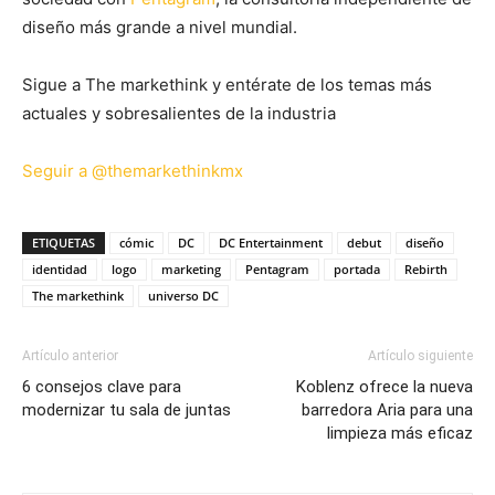
diseño más grande a nivel mundial.
Sigue a The markethink y entérate de los temas más
actuales y sobresalientes de la industria
Seguir a @themarkethinkmx
ETIQUETAS
cómic
DC
DC Entertainment
debut
diseño
identidad
logo
marketing
Pentagram
portada
Rebirth
The markethink
universo DC
Artículo anterior
Artículo siguiente
6 consejos clave para
Koblenz ofrece la nueva
modernizar tu sala de juntas
barredora Aria para una
limpieza más eficaz