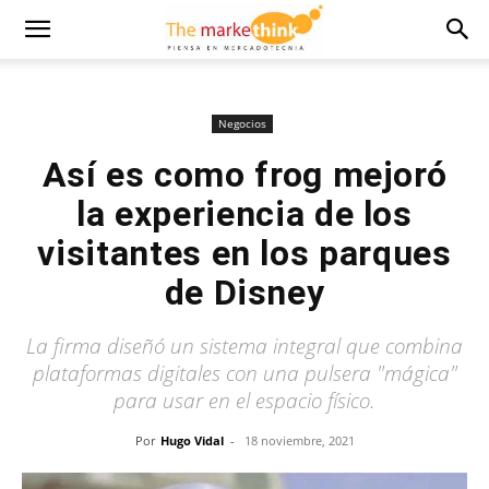
Negocios
Así es como frog mejoró
la experiencia de los
visitantes en los parques
de Disney
La firma diseñó un sistema integral que combina
plataformas digitales con una pulsera "mágica"
para usar en el espacio físico.
Por
Hugo Vidal
-
18 noviembre, 2021