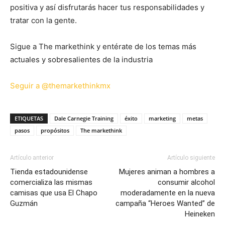
positiva y así disfrutarás hacer tus responsabilidades y
tratar con la gente.
Sigue a The markethink y entérate de los temas más
actuales y sobresalientes de la industria
Seguir a @themarkethinkmx
ETIQUETAS
Dale Carnegie Training
éxito
marketing
metas
pasos
propósitos
The markethink
Artículo anterior
Artículo siguiente
Tienda estadounidense
Mujeres animan a hombres a
comercializa las mismas
consumir alcohol
camisas que usa El Chapo
moderadamente en la nueva
Guzmán
campaña “Heroes Wanted” de
Heineken