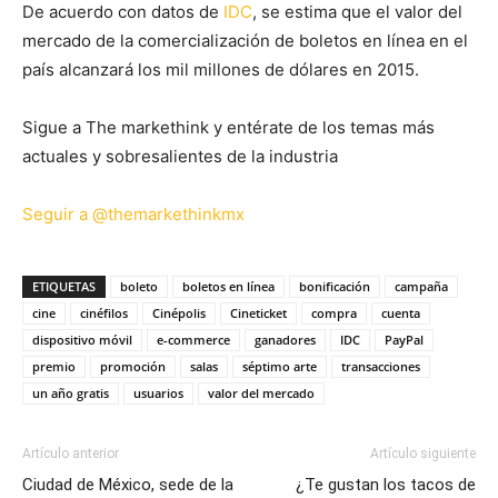
De acuerdo con datos de
IDC
, se estima que el valor del
mercado de la comercialización de boletos en línea en el
país alcanzará los mil millones de dólares en 2015.
Sigue a The markethink y entérate de los temas más
actuales y sobresalientes de la industria
Seguir a @themarkethinkmx
ETIQUETAS
boleto
boletos en línea
bonificación
campaña
cine
cinéfilos
Cinépolis
Cineticket
compra
cuenta
dispositivo móvil
e-commerce
ganadores
IDC
PayPal
premio
promoción
salas
séptimo arte
transacciones
un año gratis
usuarios
valor del mercado
Artículo anterior
Artículo siguiente
Ciudad de México, sede de la
¿Te gustan los tacos de