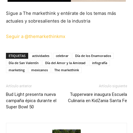
Sigue a The markethink y entérate de los temas más
actuales y sobresalientes de la industria
Seguir a @themarkethinkmx
ETIQUETAS
actividades
celebrar
Día de los Enamorados
Día de San Valentín
Día del Amor y la Amistad
infografía
marketing
mexicanos
The markethink
Artículo anterior
Artículo siguiente
Bud Light presenta nueva
Tupperware inaugura Escuela
campaña épica durante el
Culinaria en KidZania Santa Fe
Super Bowl 50