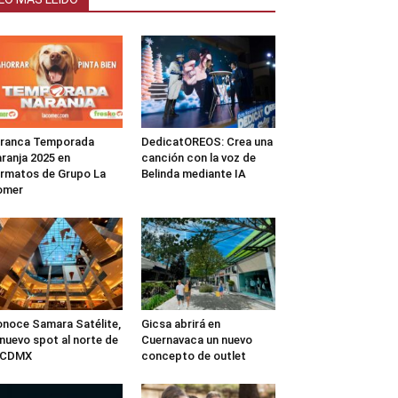
rranca Temporada
DedicatOREOS: Crea una
ranja 2025 en
canción con la voz de
rmatos de Grupo La
Belinda mediante IA
omer
noce Samara Satélite,
Gicsa abrirá en
 nuevo spot al norte de
Cuernavaca un nuevo
a CDMX
concepto de outlet