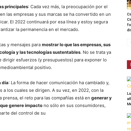
s principales
: Cada vez más, la preocupación por el
nen las empresas y sus marcas se ha convertido en un
Ci
Ci
car. El 2022 continuará por esa línea y estoy segura
fo
rantizar la permanencia en el mercado.
di
icas y mensajes para
mostrar lo que las empresas, sus
ecología y las tecnologías sustentables
. No se trata ya
 dirigir esfuerzos (y presupuestos) para exponer lo
 medioambiental positivo.
 día
: La forma de hacer comunicación ha cambiado y,
 a los cuales se dirigen. A su vez, en 2022, con la
Lu
la prensa, el reto para las compañías está en
generar y
añ
Mé
e que genere impacto
no sólo en sus consumidores,
arte del control de su