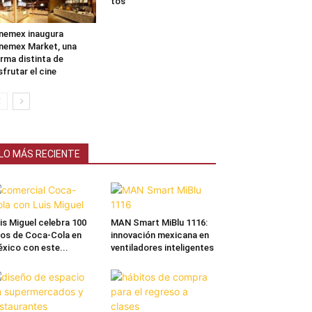
tos
nemex inaugura
nemex Market, una
rma distinta de
sfrutar el cine
LO MÁS RECIENTE
is Miguel celebra 100
MAN Smart MiBlu 1116:
os de Coca-Cola en
innovación mexicana en
xico con este...
ventiladores inteligentes