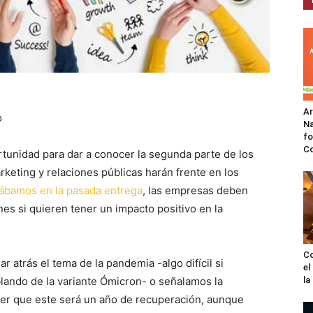
A
o
Na
fo
C
tunidad para dar a conocer la segunda parte de los
keting y relaciones públicas harán frente en los
ábamos en la pasada entrega
, las empresas deben
es si quieren tener un impacto positivo en la
Co
r atrás el tema de la pandemia -algo difícil si
el
ando de la variante Ómicron- o señalamos la
l
ocer que este será un año de recuperación, aunque