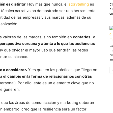
én es distinta
: Hoy más que nunca, el
storytelling
es
Cl
di
o técnica narrativa ha demostrado ser una herramienta
en
dentidad de las empresas y sus marcas, además de su
anización.
los valores de las marcas, sino también en
contarlos
-a
perspectiva cercana y atenta a lo que las audiencias
Cu
hay que olvidar el mayor uso que tendrán las redes
ma
ru
ntar su alcance.
im
o a considerar
: Y es que en las prácticas que “llegaron
á el
cambio en la forma de relacionarnos con otras
personal). Por ello, este es un elemento clave que no
se generen.
s que las áreas de comunicación y marketing deberán
n embargo, creo que la resiliencia será un factor