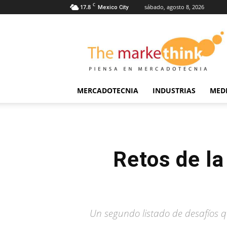
C
17.8
sábado, agosto 8, 2026
Mexico City
The
Markethink
MERCADOTECNIA
INDUSTRIAS
MED
Retos de l
Un segundo listado de desafíos q