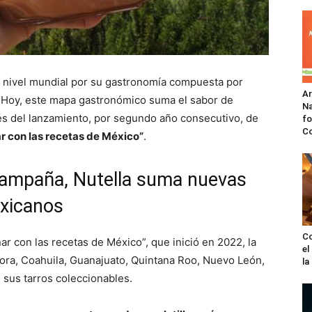
 nivel mundial por su gastronomía compuesta por
A
s. Hoy, este mapa gastronómico suma el sabor de
Na
vés del lanzamiento, por segundo año consecutivo, de
fo
C
 con las recetas de México”
.
campaña, Nutella suma nuevas
exicanos
Co
r con las recetas de México”, que inició en 2022, la
el
nora, Coahuila, Guanajuato, Quintana Roo, Nuevo León,
l
sus tarros coleccionables.