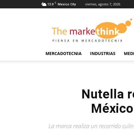
C
13.9
viernes, agosto 7, 2026
Mexico City
The
Markethink
MERCADOTECNIA
INDUSTRIAS
MED
Nutella r
México 
La marca realiza un recorrido culi