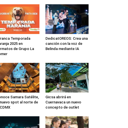
rranca Temporada
DedicatOREOS: Crea una
ranja 2025 en
canción con la voz de
rmatos de Grupo La
Belinda mediante IA
omer
noce Samara Satélite,
Gicsa abrirá en
 nuevo spot al norte de
Cuernavaca un nuevo
a CDMX
concepto de outlet