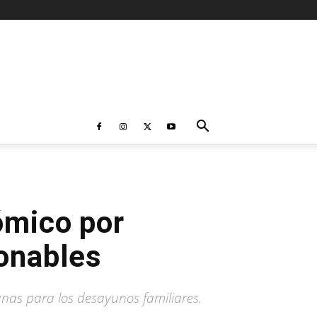
nómico por
ionables
anas para los desayunos familiares.