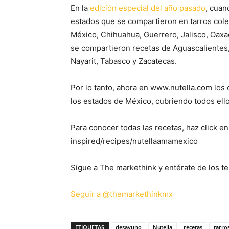
En la
edición especial del año pasado
, cuan
estados que se compartieron en tarros cole
México, Chihuahua, Guerrero, Jalisco, Oaxac
se compartieron recetas de Aguascalientes
Nayarit, Tabasco y Zacatecas.
Por lo tanto, ahora en www.nutella.com los
los estados de México, cubriendo todos ell
Para conocer todas las recetas, haz click e
inspired/recipes/nutellaamamexico
Sigue a The markethink y entérate de los te
Seguir a @themarkethinkmx
ETIQUETAS
desayuno
Nutella
recetas
tarro