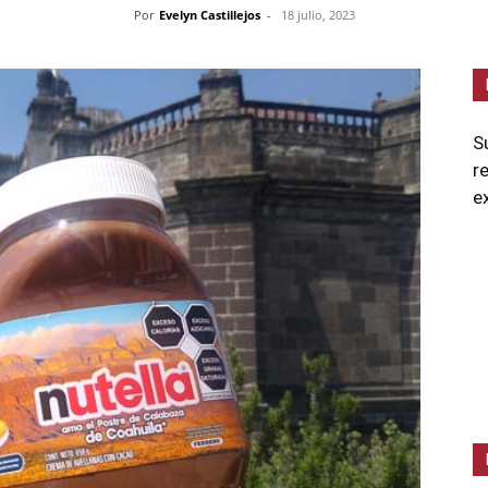
Por
Evelyn Castillejos
-
18 julio, 2023
S
r
e