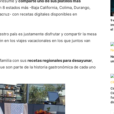
 presume y
comparte uno de sus platillos más
 8 estados más -Baja California, Colima, Durango,
racruz- con recetas digitales disponibles en
9 
im
el
stro país es justamente disfrutar y compartir la mesa
ién en los viajes vacacionales en los que juntos van
Ne
 familia con sus
recetas regionales para desayunar
,
un
ue son parte de la historia gastronómica de cada uno
Ci
Ci
fo
di