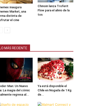
Chinoin lanza Troferit
nemex inaugura
Flow para el alivio de la
nemex Market, una
tos
rma distinta de
sfrutar el cine
LO MÁS RECIENTE
ider-Man: Un Nuevo
Ya está disponible el
a: La magia del cómic
Chile en Nogada de 1 Kg
nalmente regresa al...
de...