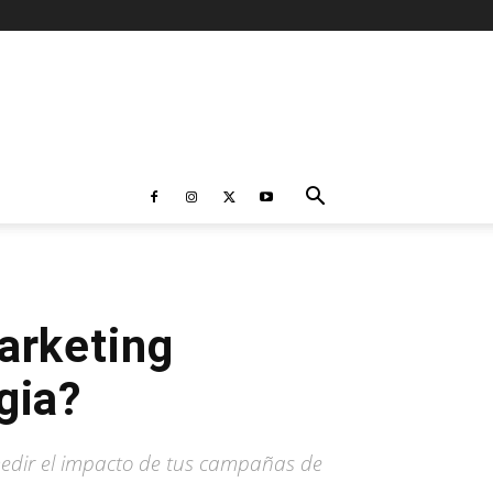
arketing
gia?
medir el impacto de tus campañas de