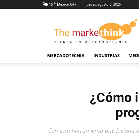
C
15
jueves, agosto 6, 2026
Mexico City
The
Markethink
MERCADOTECNIA
INDUSTRIAS
MED
¿Cómo i
pro
Con esta herramienta que fusiona e