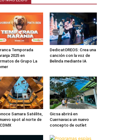
rranca Temporada
DedicatOREOS: Crea una
ranja 2025 en
canción con la voz de
rmatos de Grupo La
Belinda mediante IA
omer
noce Samara Satélite,
Gicsa abrirá en
 nuevo spot al norte de
Cuernavaca un nuevo
a CDMX
concepto de outlet