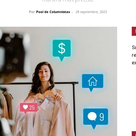
Por
Pool de Columnistas
-
28 septiembre, 2023
S
r
e