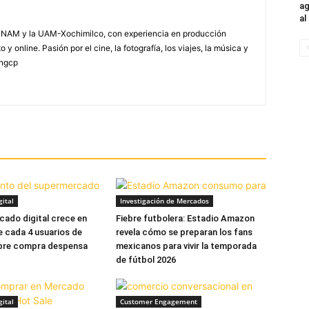
ag
al
NAM y la UAM-Xochimilco, con experiencia en producción
 y online. Pasión por el cine, la fotografía, los viajes, la música y
yngcp
ital
Investigación de Mercados
cado digital crece en
Fiebre futbolera: Estadio Amazon
e cada 4 usuarios de
revela cómo se preparan los fans
bre compra despensa
mexicanos para vivir la temporada
de fútbol 2026
ital
Customer Engagement