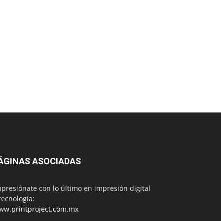
ÁGINAS ASOCIADAS
presiónate con lo último en impresión digital
tecnología:
ww.printproject.com.mx