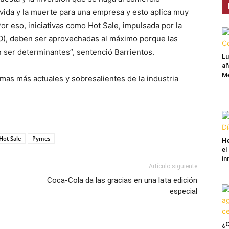
a vida y la muerte para una empresa y esto aplica muy
r eso, iniciativas como Hot Sale, impulsada por la
O), deben ser aprovechadas al máximo porque las
ser determinantes”, sentenció Barrientos.
Lu
añ
Mé
mas más actuales y sobresalientes de la industria
Hot Sale
Pymes
He
el
in
Artículo siguiente
Coca-Cola da las gracias en una lata edición
especial
¿C