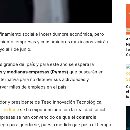
finamiento social e incertidumbre económica, pero
A
imiento, empresas y consumidores mexicanos vivirán
Na
o al 1 de junio.
fo
C
 grande del país y para este año se espera la
ñas y medianas empresas (Pymes)
que buscarán en
ternativa para no detener sus actividades y
ervar miles de empleos en el país.
Co
el
l
ador y presidente de Teed Innovación Tecnológica,
s en línea
se ha exponenciado con la realidad social
mpresas se han convencido de que el
comercio
legó para quedarse, pues a medida que pasa el tiempo